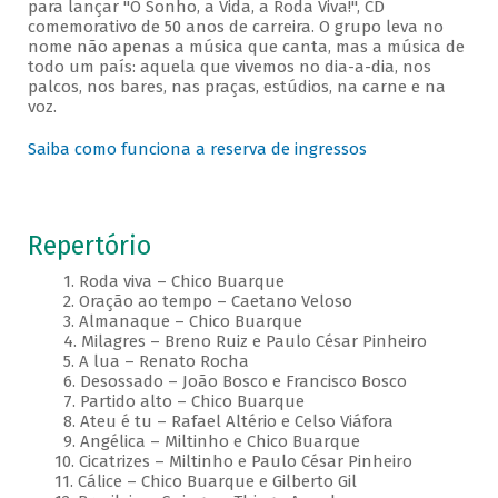
para lançar "O Sonho, a Vida, a Roda Viva!", CD
comemorativo de 50 anos de carreira. O grupo leva no
nome não apenas a música que canta, mas a música de
todo um país: aquela que vivemos no dia-a-dia, nos
palcos, nos bares, nas praças, estúdios, na carne e na
voz.
Saiba como funciona a reserva de ingressos
Repertório
1. Roda viva – Chico Buarque
2. Oração ao tempo – Caetano Veloso
3. Almanaque – Chico Buarque
4. Milagres – Breno Ruiz e Paulo César Pinheiro
5. A lua – Renato Rocha
6. Desossado – João Bosco e Francisco Bosco
7. Partido alto – Chico Buarque
8. Ateu é tu – Rafael Altério e Celso Viáfora
9. Angélica – Miltinho e Chico Buarque
10. Cicatrizes – Miltinho e Paulo César Pinheiro
11. Cálice – Chico Buarque e Gilberto Gil