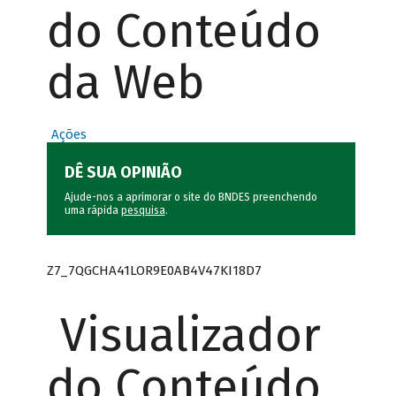
do Conteúdo
da Web
Ações
DÊ SUA OPINIÃO
Ajude-nos a aprimorar o site do BNDES preenchendo
uma rápida
pesquisa
.
Z7_7QGCHA41LOR9E0AB4V47KI18D7
Visualizador
do Conteúdo