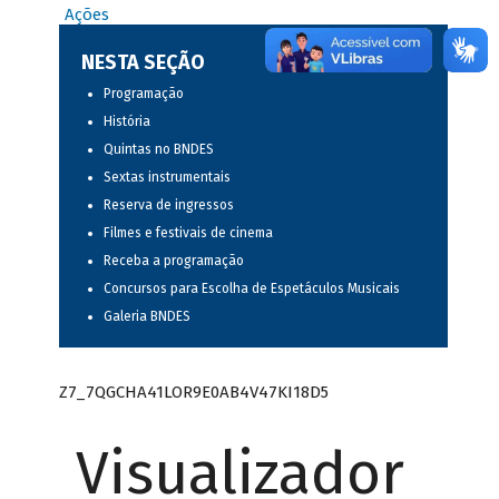
Ações
NESTA SEÇÃO
Programação
História
Quintas no BNDES
Sextas instrumentais
Reserva de ingressos
Filmes e festivais de cinema
Receba a programação
Concursos para Escolha de Espetáculos Musicais
Galeria BNDES
Z7_7QGCHA41LOR9E0AB4V47KI18D5
Visualizador