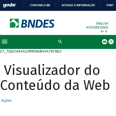
COMUNICA BR
ACESSO À INFORMAÇÃO
PARTI
ENGLISH
ACESSIBILIDADE
A+
A-
Busca
Z7_7QGCHA41LOR9E0AB4V47KI18L1
Visualizador do
Conteúdo da Web
Ações