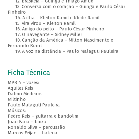
12. Brasileia – Guinga e Thiago Amud
13. Conversa com o coração – Guinga e Paulo César
Pinheiro
14. A ilha – Kleiton Ramil e Kledir Ramil
15. Vira virou – Kleiton Ramil
16. Amigo do peito – Paulo César Pinheiro
17. O navegante – Sidney Miller
18. Canção da América – Milton Nascimento e
Fernando Brant
19. A voz na distância – Paulo Malaguti Pauleira
Ficha Técnica
MPB 4 – vozes:
Aquiles Reis
Dalmo Medeiros
Miltinho
Paulo Malaguti Pauleira
Músicos:
Pedro Reis – guitarra e bandolim
João Faria – baixo
Ronaldo Silva – percussão
Marcos Feijão – bateria