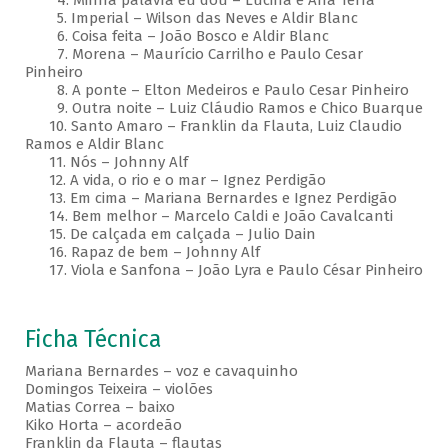
4. Minha palavra eu dou – Lucina e Ana Terra
5. Imperial – Wilson das Neves e Aldir Blanc
6. Coisa feita – João Bosco e Aldir Blanc
7. Morena – Maurício Carrilho e Paulo Cesar
Pinheiro
8. A ponte – Elton Medeiros e Paulo Cesar Pinheiro
9. Outra noite – Luiz Cláudio Ramos e Chico Buarque
10. Santo Amaro – Franklin da Flauta, Luiz Claudio
Ramos e Aldir Blanc
11. Nós – Johnny Alf
12. A vida, o rio e o mar – Ignez Perdigão
13. Em cima – Mariana Bernardes e Ignez Perdigão
14. Bem melhor – Marcelo Caldi e João Cavalcanti
15. De calçada em calçada – Julio Dain
16. Rapaz de bem – Johnny Alf
17. Viola e Sanfona – João Lyra e Paulo César Pinheiro
Ficha Técnica
Mariana Bernardes – voz e cavaquinho
Domingos Teixeira – violões
Matias Correa – baixo
Kiko Horta – acordeão
Franklin da Flauta – flautas