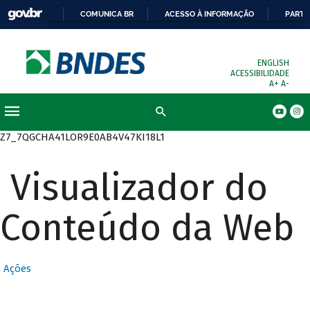
COMUNICA BR
ACESSO À INFORMAÇÃO
PARTI
ENGLISH
ACESSIBILIDADE
A+
A-
Busca
Z7_7QGCHA41LOR9E0AB4V47KI18L1
Visualizador do
Conteúdo da Web
Ações