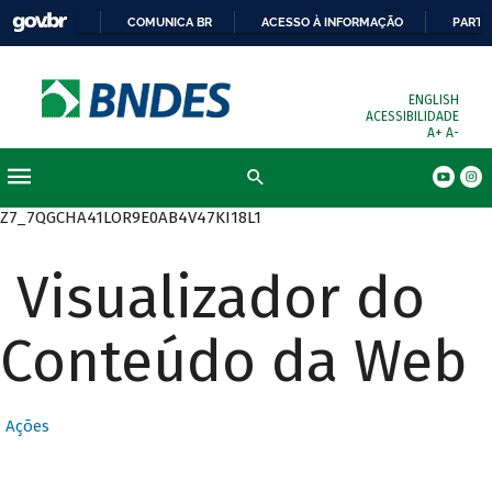
COMUNICA BR
ACESSO À INFORMAÇÃO
PARTI
ENGLISH
ACESSIBILIDADE
A+
A-
Busca
Z7_7QGCHA41LOR9E0AB4V47KI18L1
Visualizador do
Conteúdo da Web
Ações