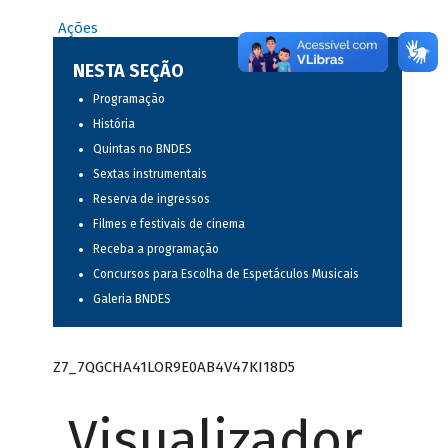
Ações
NESTA SEÇÃO
Programação
História
Quintas no BNDES
Sextas instrumentais
Reserva de ingressos
Filmes e festivais de cinema
Receba a programação
Concursos para Escolha de Espetáculos Musicais
Galeria BNDES
Z7_7QGCHA41LOR9E0AB4V47KI18D5
Visualizador