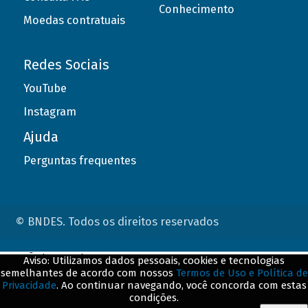
Conhecimento
Moedas contratuais
Redes Sociais
YouTube
Instagram
Ajuda
Perguntas frequentes
© BNDES. Todos os direitos reservados
ConteÃºdo complementar
Aviso: Utilizamos dados pessoais, cookies e tecnologias
semelhantes de acordo com nossos
Termos de Uso e Política de
${title}
${badge}
Privacidade
. Ao continuar navegando, você concorda com estas
condições.
${loading}