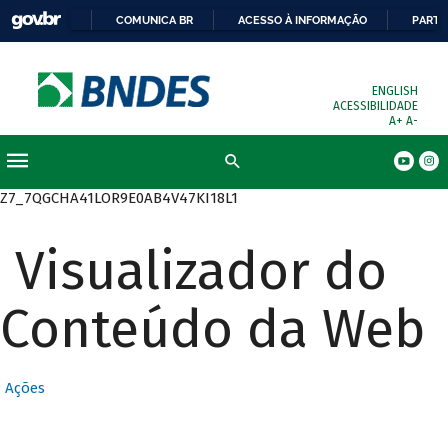
COMUNICA BR
ACESSO À INFORMAÇÃO
PARTI
ENGLISH
ACESSIBILIDADE
A+
A-
Busca
Z7_7QGCHA41LOR9E0AB4V47KI18L1
Visualizador do
Conteúdo da Web
Ações