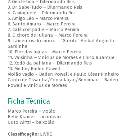
2. Gente boa – Dilermando Reis
3. Dr. Sabe-Tudo – Dilermando Reis
4. Caxinguelê – Dilermando Reis
5. Amigo Léo – Marco Pereira
6. Santo Amaro – Marco Pereira
7. Café compadre – Marco Pereira
8. O choro de Juliana – Marco Pereira
9. Lamentos do morro – “Garoto” Anibal Augusto
Sardinha
10. Flor das águas – Marco Pereira
11. Valsinha – Vinícius de Moraes e Chico Buarque
12. Xodó da bahiana – Dilermando Reis
13. Medley Baden Powell:
Violão vadio – Baden Powell e Paulo César Pinheiro
Canto de Ossanha/Consolação/Berimbau – Baden
Powell e Vinícius de Moraes
Ficha Técnica
Marco Pereira – violão
Bebê Kramer – acordeão
Guto Wirtti – baixolão
Classificação:
LIVRE