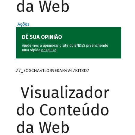
da Web
Ações
DÊ SUA OPINIÃO
Ajude-nos a aprimorar o site do BNDES preenchendo
uma rápida
pesquisa
.
Z7_7QGCHA41LOR9E0AB4V47KI18D7
Visualizador
do Conteúdo
da Web