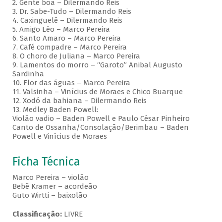
2. Gente boa – Dilermando Reis
3. Dr. Sabe-Tudo – Dilermando Reis
4. Caxinguelê – Dilermando Reis
5. Amigo Léo – Marco Pereira
6. Santo Amaro – Marco Pereira
7. Café compadre – Marco Pereira
8. O choro de Juliana – Marco Pereira
9. Lamentos do morro – “Garoto” Anibal Augusto
Sardinha
10. Flor das águas – Marco Pereira
11. Valsinha – Vinícius de Moraes e Chico Buarque
12. Xodó da bahiana – Dilermando Reis
13. Medley Baden Powell:
Violão vadio – Baden Powell e Paulo César Pinheiro
Canto de Ossanha/Consolação/Berimbau – Baden
Powell e Vinícius de Moraes
Ficha Técnica
Marco Pereira – violão
Bebê Kramer – acordeão
Guto Wirtti – baixolão
Classificação:
LIVRE