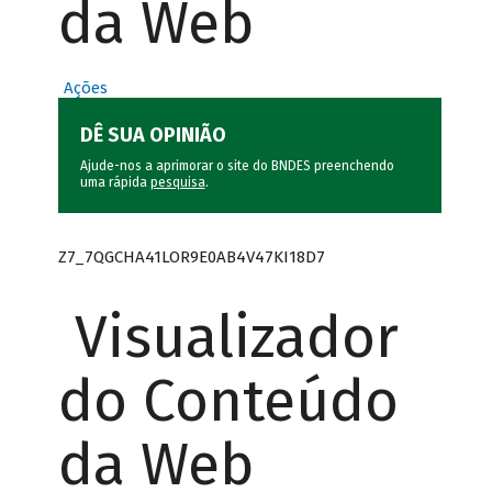
da Web
Ações
DÊ SUA OPINIÃO
Ajude-nos a aprimorar o site do BNDES preenchendo
uma rápida
pesquisa
.
Z7_7QGCHA41LOR9E0AB4V47KI18D7
Visualizador
do Conteúdo
da Web