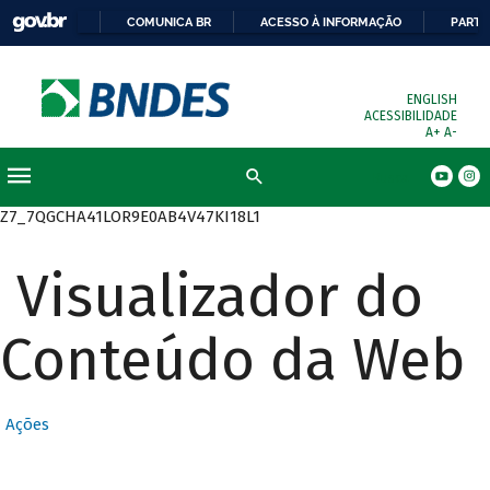
COMUNICA BR
ACESSO À INFORMAÇÃO
PARTI
ENGLISH
ACESSIBILIDADE
A+
A-
Busca
Z7_7QGCHA41LOR9E0AB4V47KI18L1
Visualizador do
Conteúdo da Web
Ações