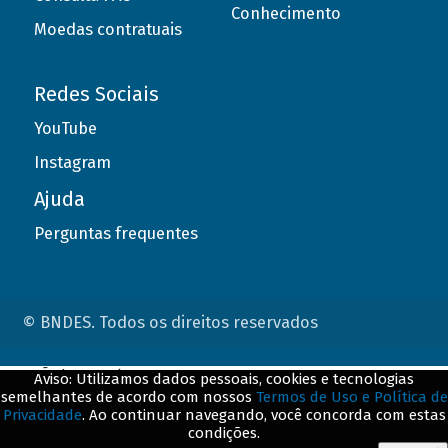
Conhecimento
Moedas contratuais
Redes Sociais
YouTube
Instagram
Ajuda
Perguntas frequentes
© BNDES. Todos os direitos reservados
ConteÃºdo complementar
Aviso: Utilizamos dados pessoais, cookies e tecnologias
semelhantes de acordo com nossos
Termos de Uso e Política de
${title}
${badge}
Privacidade
. Ao continuar navegando, você concorda com estas
condições.
${loading}