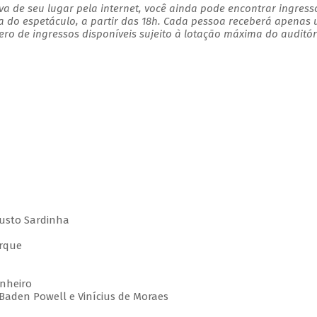
a de seu lugar pela internet, você ainda pode encontrar ingress
a do espetáculo, a partir das 18h. Cada pessoa receberá apenas
o de ingressos disponíveis sujeito à lotação máxima do auditór
gusto Sardinha
arque
inheiro
aden Powell e Vinícius de Moraes