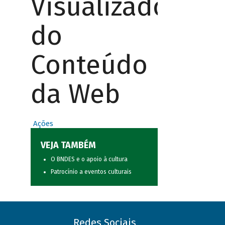
Visualizador
do
Conteúdo
da Web
Ações
VEJA TAMBÉM
O BNDES e o apoio à cultura
Patrocínio a eventos culturais
Redes Sociais