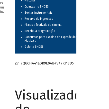
História
os
Quintas no BNDES
 um
io.
Sextas instrumentais
Reserva de ingressos
Filmes e festivais de cinema
Receba a programação
Concursos para Escolha de Espetáculos
Musicais
Galeria BNDES
Z7_7QGCHA41LOR9E0AB4V47KI18D5
Visualizador