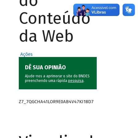
do
Conteúdo
da Web
Ações
DÊ SUA OPINIÃO
Ajude-nos a aprimorar o site do BNDES
preenchendo uma rápida
pesquisa
.
Z7_7QGCHA41LOR9E0AB4V47KI18D7