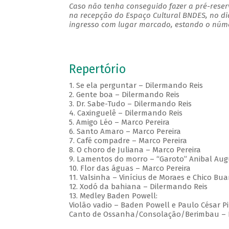
Caso não tenha conseguido fazer a pré-reserv
na recepção do Espaço Cultural BNDES, no di
ingresso com lugar marcado, estando o númer
Repertório
1. Se ela perguntar – Dilermando Reis
2. Gente boa – Dilermando Reis
3. Dr. Sabe-Tudo – Dilermando Reis
4. Caxinguelê – Dilermando Reis
5. Amigo Léo – Marco Pereira
6. Santo Amaro – Marco Pereira
7. Café compadre – Marco Pereira
8. O choro de Juliana – Marco Pereira
9. Lamentos do morro – “Garoto” Anibal Au
10. Flor das águas – Marco Pereira
11. Valsinha – Vinícius de Moraes e Chico Bu
12. Xodó da bahiana – Dilermando Reis
13. Medley Baden Powell:
Violão vadio – Baden Powell e Paulo César P
Canto de Ossanha/Consolação/Berimbau – B