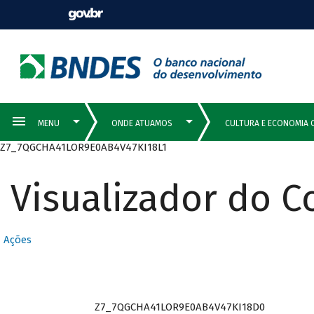
Z7_7QGCHA41LOR9E0AB4V47KI18L1
Visualizador do 
Ações
Z7_7QGCHA41LOR9E0AB4V47KI18D0