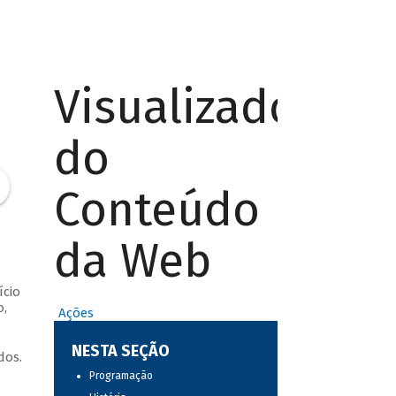
Visualizador
do
Conteúdo
da Web
ício
o,
Ações
NESTA SEÇÃO
dos.
Programação