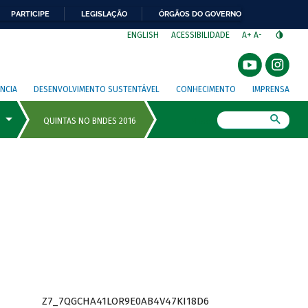
PARTICIPE
LEGISLAÇÃO
ÓRGÃOS DO GOVERNO
⁣
ENGLISH
ACESSIBILIDADE
A+
A-
NCIA
DESENVOLVIMENTO SUSTENTÁVEL
CONHECIMENTO
IMPRENSA
Busca
Z7_7QGCHA41LOR9E0AB4V47KI18D6