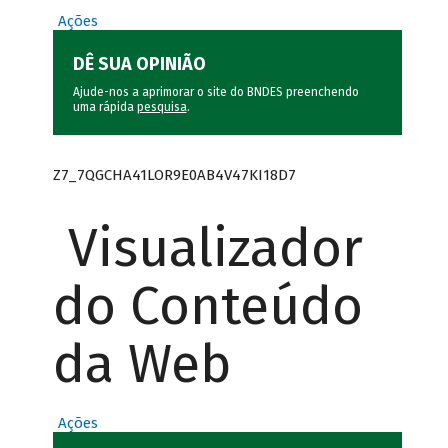
Ações
DÊ SUA OPINIÃO
Ajude-nos a aprimorar o site do BNDES preenchendo
uma rápida
pesquisa
.
Z7_7QGCHA41LOR9E0AB4V47KI18D7
Visualizador
do Conteúdo
da Web
Ações