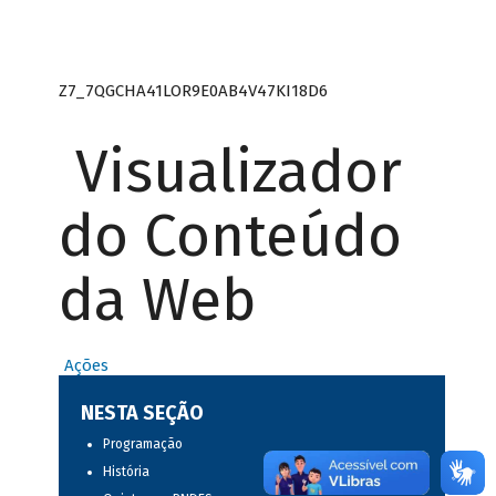
Z7_7QGCHA41LOR9E0AB4V47KI18D6
Visualizador
do Conteúdo
da Web
Ações
NESTA SEÇÃO
Programação
História