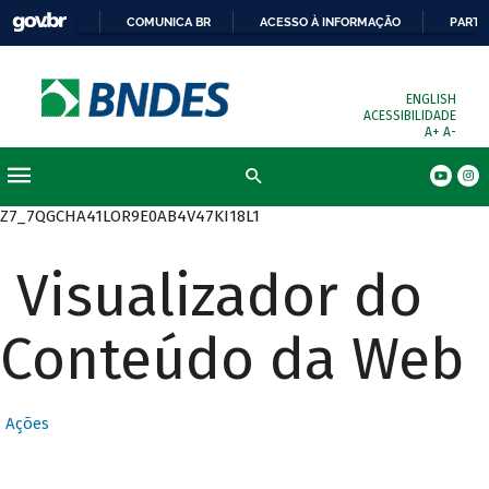
COMUNICA BR
ACESSO À INFORMAÇÃO
PARTI
ENGLISH
ACESSIBILIDADE
A+
A-
Busca
Z7_7QGCHA41LOR9E0AB4V47KI18L1
Visualizador do
Conteúdo da Web
Ações