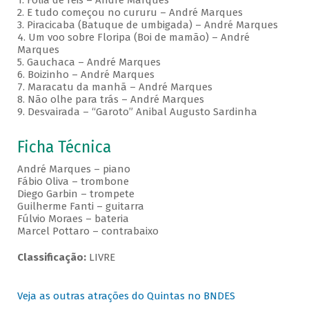
1. Folia de reis – André Marques
2. E tudo começou no cururu – André Marques
3. Piracicaba (Batuque de umbigada) – André Marques
4. Um voo sobre Floripa (Boi de mamão) – André
Marques
5. Gauchaca – André Marques
6. Boizinho – André Marques
7. Maracatu da manhã – André Marques
8. Não olhe para trás – André Marques
9. Desvairada – “Garoto” Anibal Augusto Sardinha
Ficha Técnica
André Marques – piano
Fábio Oliva – trombone
Diego Garbin – trompete
Guilherme Fanti – guitarra
Fúlvio Moraes – bateria
Marcel Pottaro – contrabaixo
Classificação:
LIVRE
Veja as outras atrações do Quintas no BNDES