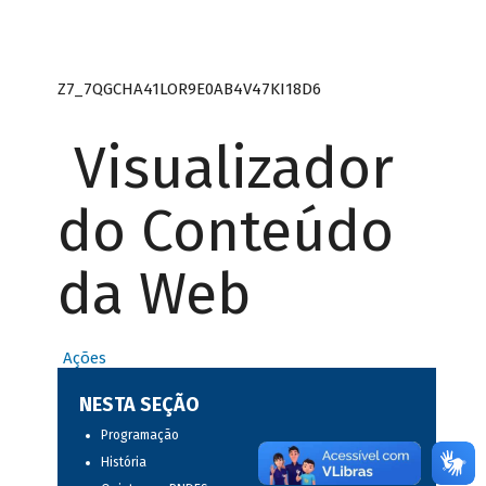
Z7_7QGCHA41LOR9E0AB4V47KI18D6
Visualizador
do Conteúdo
da Web
Ações
NESTA SEÇÃO
Programação
História