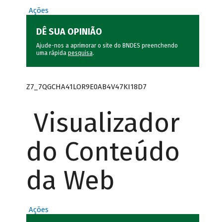
Ações
DÊ SUA OPINIÃO
Ajude-nos a aprimorar o site do BNDES preenchendo
uma rápida
pesquisa
.
Z7_7QGCHA41LOR9E0AB4V47KI18D7
Visualizador
do Conteúdo
da Web
Ações