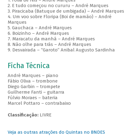
1. Folia de reis – André Marques
2. E tudo começou no cururu – André Marques
3. Piracicaba (Batuque de umbigada) – André Marques
4. Um voo sobre Floripa (Boi de mamão) – André
Marques
5. Gauchaca – André Marques
6. Boizinho – André Marques
7. Maracatu da manhã – André Marques
8. Não olhe para trás – André Marques
9. Desvairada – “Garoto” Anibal Augusto Sardinha
Ficha Técnica
André Marques – piano
Fábio Oliva – trombone
Diego Garbin – trompete
Guilherme Fanti – guitarra
Fúlvio Moraes – bateria
Marcel Pottaro – contrabaixo
Classificação:
LIVRE
Veja as outras atrações do Quintas no BNDES