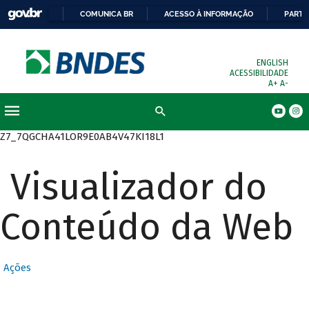
COMUNICA BR
ACESSO À INFORMAÇÃO
PARTI
ENGLISH
ACESSIBILIDADE
A+
A-
Busca
Z7_7QGCHA41LOR9E0AB4V47KI18L1
Visualizador do
Conteúdo da Web
Ações