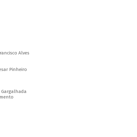
Francisco Alves
esar Pinheiro
r Gargalhada
amento