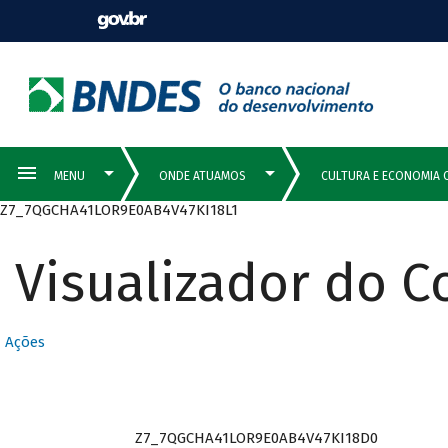
Z7_7QGCHA41LOR9E0AB4V47KI18L1
Visualizador do 
Ações
Z7_7QGCHA41LOR9E0AB4V47KI18D0