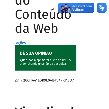
do
Conteúdo
da Web
Ações
DÊ SUA OPINIÃO
Ajude-nos a aprimorar o site do BNDES
preenchendo uma rápida
pesquisa
.
Z7_7QGCHA41LOR9E0AB4V47KI18D7