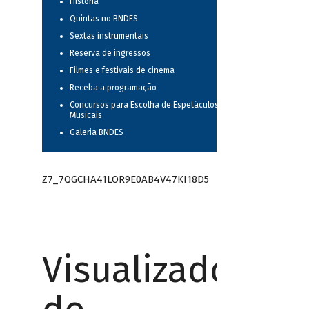
História
Quintas no BNDES
Sextas instrumentais
Reserva de ingressos
Filmes e festivais de cinema
Receba a programação
Concursos para Escolha de Espetáculos
Musicais
Galeria BNDES
Z7_7QGCHA41LOR9E0AB4V47KI18D5
Visualizador