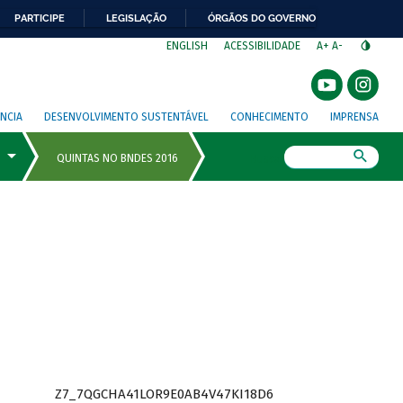
PARTICIPE
LEGISLAÇÃO
ÓRGÃOS DO GOVERNO
⁣
ENGLISH
ACESSIBILIDADE
A+
A-
NCIA
DESENVOLVIMENTO SUSTENTÁVEL
CONHECIMENTO
IMPRENSA
Busca
Z7_7QGCHA41LOR9E0AB4V47KI18D6