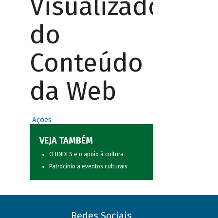
Visualizador
do
Conteúdo
da Web
Ações
VEJA TAMBÉM
O BNDES e o apoio à cultura
Patrocínio a eventos culturais
Redes Sociais