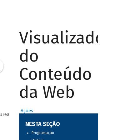
Visualizador
do
Conteúdo
da Web
Ações
áurea
NESTA SEÇÃO
Programação