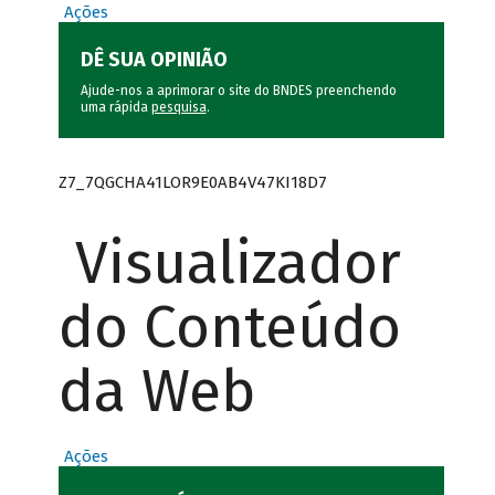
Ações
DÊ SUA OPINIÃO
Ajude-nos a aprimorar o site do BNDES preenchendo
uma rápida
pesquisa
.
Z7_7QGCHA41LOR9E0AB4V47KI18D7
Visualizador
do Conteúdo
da Web
Ações