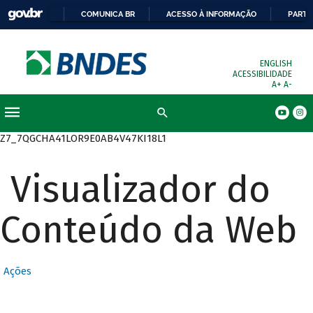
COMUNICA BR
ACESSO À INFORMAÇÃO
PARTI
ENGLISH
ACESSIBILIDADE
A+
A-
Busca
Z7_7QGCHA41LOR9E0AB4V47KI18L1
Visualizador do
Conteúdo da Web
Ações