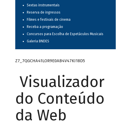
Sextas instrumentais
Reserva de ingressos
Filmes e festivais de cinema
Receba a programação
Concursos para Escolha de Espetáculos Musicais
Galeria BNDES
Z7_7QGCHA41LOR9E0AB4V47KI18D5
Visualizador
do Conteúdo
da Web