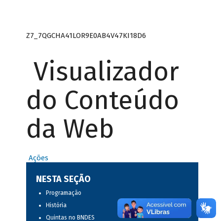
Z7_7QGCHA41LOR9E0AB4V47KI18D6
Visualizador
do Conteúdo
da Web
Ações
NESTA SEÇÃO
Programação
História
Quintas no BNDES