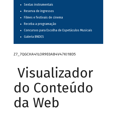
Sextas instrumentais
Reserva de ingressos
Filmes e festivais de cinema
Receba a programação
Concursos para Escolha de Espetáculos Musicais
Galeria BNDES
Z7_7QGCHA41LOR9E0AB4V47KI18D5
Visualizador
do Conteúdo
da Web