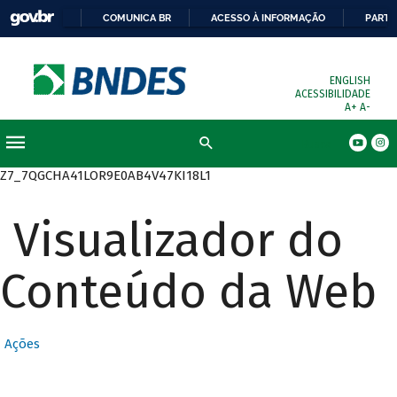
COMUNICA BR
ACESSO À INFORMAÇÃO
PARTI
ENGLISH
ACESSIBILIDADE
A+
A-
Busca
Z7_7QGCHA41LOR9E0AB4V47KI18L1
Visualizador do
Conteúdo da Web
Ações