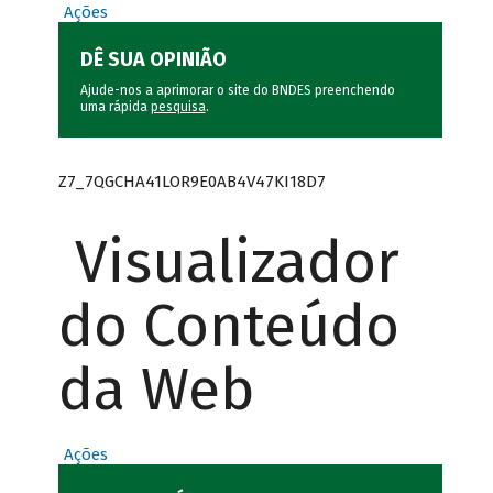
Ações
DÊ SUA OPINIÃO
Ajude-nos a aprimorar o site do BNDES preenchendo
uma rápida
pesquisa
.
Z7_7QGCHA41LOR9E0AB4V47KI18D7
Visualizador
do Conteúdo
da Web
Ações