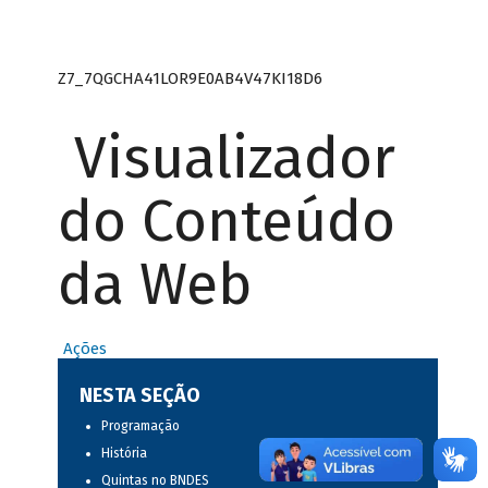
Z7_7QGCHA41LOR9E0AB4V47KI18D6
Visualizador
do Conteúdo
da Web
Ações
NESTA SEÇÃO
Programação
História
Quintas no BNDES