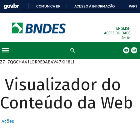
COMUNICA BR
ACESSO À INFORMAÇÃO
PARTI
ENGLISH
ACESSIBILIDADE
A+
A-
Busca
Z7_7QGCHA41LOR9E0AB4V47KI18L1
Visualizador do
Conteúdo da Web
Ações