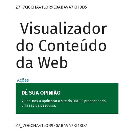
Z7_7QGCHA41LOR9E0AB4V47KI18D5
Visualizador
do Conteúdo
da Web
Ações
DÊ SUA OPINIÃO
Ajude-nos a aprimorar o site do BNDES preenchendo
uma rápida
pesquisa
.
Z7_7QGCHA41LOR9E0AB4V47KI18D7