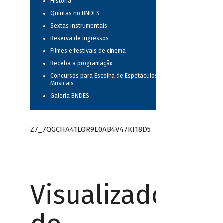
História
Quintas no BNDES
Sextas instrumentais
Reserva de ingressos
Filmes e festivais de cinema
Receba a programação
Concursos para Escolha de Espetáculos
Musicais
Galeria BNDES
Z7_7QGCHA41LOR9E0AB4V47KI18D5
Visualizador