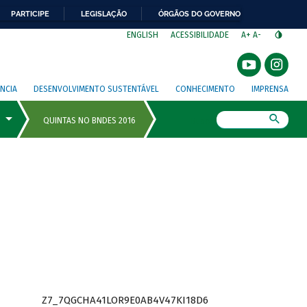
PARTICIPE
LEGISLAÇÃO
ÓRGÃOS DO GOVERNO
⁣
ENGLISH
ACESSIBILIDADE
A+
A-
NCIA
DESENVOLVIMENTO SUSTENTÁVEL
CONHECIMENTO
IMPRENSA
Busca
Z7_7QGCHA41LOR9E0AB4V47KI18D6