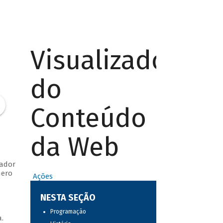
Visualizador
do
Conteúdo
da Web
iador
mero
Ações
NESTA SEÇÃO
Programação
a.