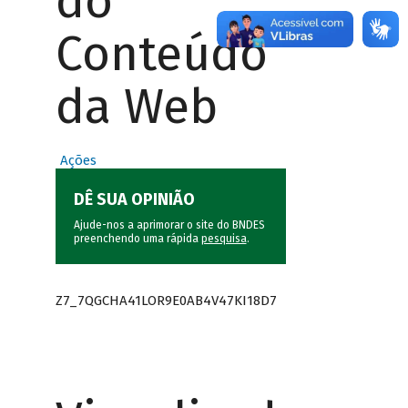
do
Conteúdo
da Web
Ações
DÊ SUA OPINIÃO
Ajude-nos a aprimorar o site do BNDES
preenchendo uma rápida
pesquisa
.
Z7_7QGCHA41LOR9E0AB4V47KI18D7