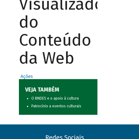
Visualizador
do
Conteúdo
da Web
Ações
VEJA TAMBÉM
O BNDES e o apoio à cultura
Patrocínio a eventos culturais
Redes Sociais