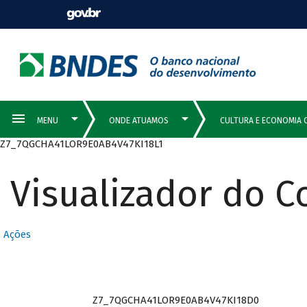
Z7_7QGCHA41LOR9E0AB4V47KI18L1
Visualizador do 
Ações
Z7_7QGCHA41LOR9E0AB4V47KI18D0