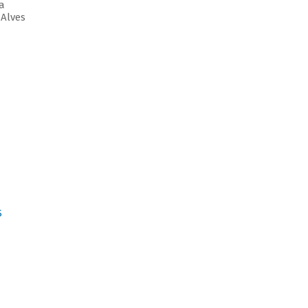
lva
o Alves
S