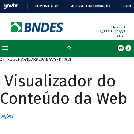
COMUNICA BR
ACESSO À INFORMAÇÃO
PARTI
ENGLISH
ACESSIBILIDADE
A+
A-
Busca
Z7_7QGCHA41LOR9E0AB4V47KI18L1
Visualizador do
Conteúdo da Web
Ações