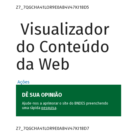
Z7_7QGCHA41LOR9E0AB4V47KI18D5
Visualizador
do Conteúdo
da Web
Ações
DÊ SUA OPINIÃO
Ajude-nos a aprimorar o site do BNDES preenchendo
uma rápida
pesquisa
.
Z7_7QGCHA41LOR9E0AB4V47KI18D7