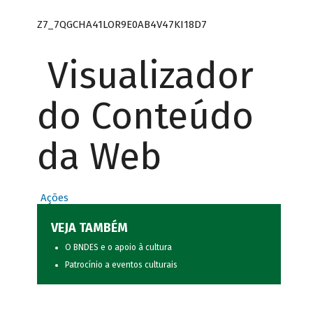
Z7_7QGCHA41LOR9E0AB4V47KI18D7
Visualizador
do Conteúdo
da Web
Ações
VEJA TAMBÉM
O BNDES e o apoio à cultura
Patrocínio a eventos culturais