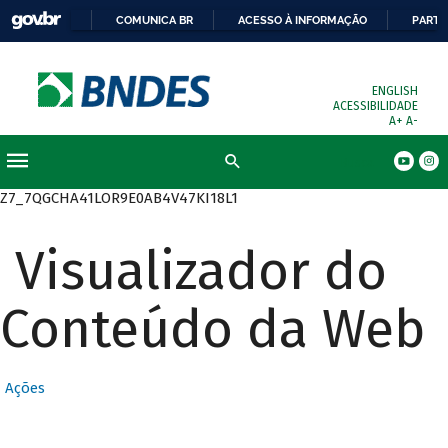
COMUNICA BR
ACESSO À INFORMAÇÃO
PARTI
ENGLISH
ACESSIBILIDADE
A+
A-
Busca
Z7_7QGCHA41LOR9E0AB4V47KI18L1
Visualizador do
Conteúdo da Web
Ações