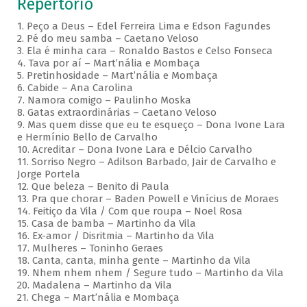
Repertório
1. Peço a Deus – Edel Ferreira Lima e Edson Fagundes
2. Pé do meu samba – Caetano Veloso
3. Ela é minha cara – Ronaldo Bastos e Celso Fonseca
4. Tava por aí – Mart’nália e Mombaça
5. Pretinhosidade – Mart’nália e Mombaça
6. Cabide – Ana Carolina
7. Namora comigo – Paulinho Moska
8. Gatas extraordinárias – Caetano Veloso
9. Mas quem disse que eu te esqueço – Dona Ivone Lara
e Hermínio Bello de Carvalho
10. Acreditar – Dona Ivone Lara e Délcio Carvalho
11. Sorriso Negro – Adilson Barbado, Jair de Carvalho e
Jorge Portela
12. Que beleza – Benito di Paula
13. Pra que chorar – Baden Powell e Vinícius de Moraes
14. Feitiço da Vila / Com que roupa – Noel Rosa
15. Casa de bamba – Martinho da Vila
16. Ex-amor / Disritmia – Martinho da Vila
17. Mulheres – Toninho Geraes
18. Canta, canta, minha gente – Martinho da Vila
19. Nhem nhem nhem / Segure tudo – Martinho da Vila
20. Madalena – Martinho da Vila
21. Chega – Mart’nália e Mombaça