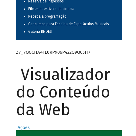
Reserva de ingressos
Filmes e festivais de cinema
Receba a programação
Concursos para Escolha de Espetáculos Musicais
Galeria BNDES
Z7_7QGCHA41L0RP906P422Q9Q05H7
Visualizador
do Conteúdo
da Web
Ações