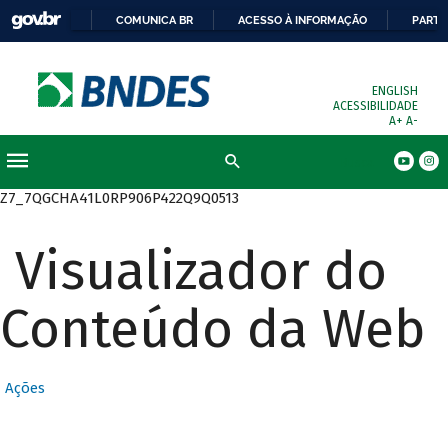
COMUNICA BR
ACESSO À INFORMAÇÃO
PARTI
ENGLISH
ACESSIBILIDADE
A+
A-
Busca
Z7_7QGCHA41L0RP906P422Q9Q0513
Visualizador do
Conteúdo da Web
Ações