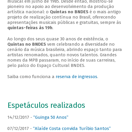
musical em julho de 1985. Desde então, mostrou-se
pioneiro no apoio ao desenvolvimento da produção
artística nacional: o
Quintas no BNDES
é o mais antigo
projeto de realização contínua no Brasil, oferecendo
apresentações musicais públicas e gratuitas, sempre às
quintas-feiras às 19h
.
Ao longo dos seus quase 30 anos de existência, o
Quintas no BNDES
vem celebrando a diversidade no
cenário da música brasileira, abrindo espaço tanto para
artistas renomados, quanto novos talentos. Grandes
nomes da MPB passaram, no início de suas carreiras,
pelo palco do Espaço Cultural BNDES.
Saiba como funciona a
reserva de ingressos
.
Espetáculos realizados
14/12/2017 -
“Guinga 50 Anos”
07/12/2017 -
“Alaíde Costa convida Turíbio Santos”