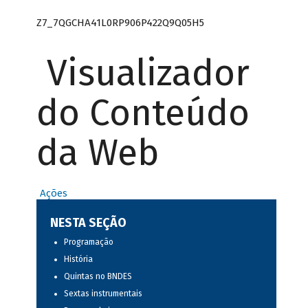
Z7_7QGCHA41L0RP906P422Q9Q05H5
Visualizador
do Conteúdo
da Web
Ações
NESTA SEÇÃO
Programação
História
Quintas no BNDES
Sextas instrumentais