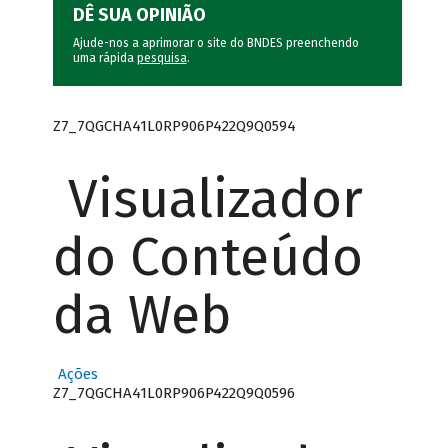
DÊ SUA OPINIÃO
Ajude-nos a aprimorar o site do BNDES preenchendo
uma rápida
pesquisa
.
Z7_7QGCHA41L0RP906P422Q9Q0594
Visualizador
do Conteúdo
da Web
Ações
Z7_7QGCHA41L0RP906P422Q9Q0596