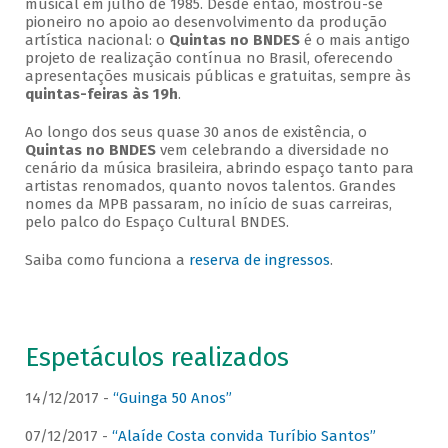
musical em julho de 1985. Desde então, mostrou-se
pioneiro no apoio ao desenvolvimento da produção
artística nacional: o
Quintas no BNDES
é o mais antigo
projeto de realização contínua no Brasil, oferecendo
apresentações musicais públicas e gratuitas, sempre às
quintas-feiras às 19h
.
Ao longo dos seus quase 30 anos de existência, o
Quintas no BNDES
vem celebrando a diversidade no
cenário da música brasileira, abrindo espaço tanto para
artistas renomados, quanto novos talentos. Grandes
nomes da MPB passaram, no início de suas carreiras,
pelo palco do Espaço Cultural BNDES.
Saiba como funciona a
reserva de ingressos
.
Espetáculos realizados
14/12/2017 -
“Guinga 50 Anos”
07/12/2017 -
“Alaíde Costa convida Turíbio Santos”