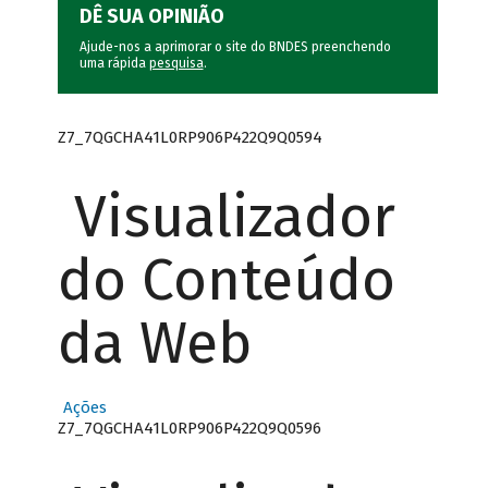
DÊ SUA OPINIÃO
Ajude-nos a aprimorar o site do BNDES preenchendo
uma rápida
pesquisa
.
Z7_7QGCHA41L0RP906P422Q9Q0594
Visualizador
do Conteúdo
da Web
Ações
Z7_7QGCHA41L0RP906P422Q9Q0596