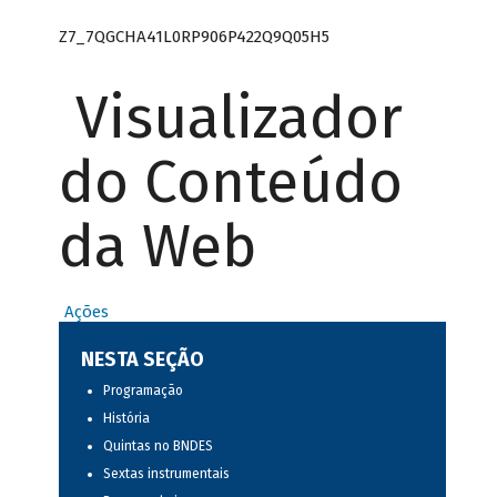
Z7_7QGCHA41L0RP906P422Q9Q05H5
Visualizador
do Conteúdo
da Web
Ações
NESTA SEÇÃO
Programação
História
Quintas no BNDES
Sextas instrumentais