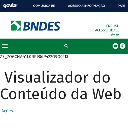
COMUNICA BR
ACESSO À INFORMAÇÃO
PARTI
ENGLISH
ACESSIBILIDADE
A+
A-
Busca
Z7_7QGCHA41L0RP906P422Q9Q0513
Visualizador do
Conteúdo da Web
Ações