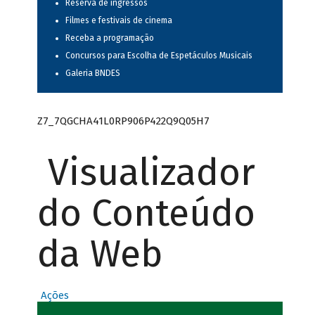
Reserva de ingressos
Filmes e festivais de cinema
Receba a programação
Concursos para Escolha de Espetáculos Musicais
Galeria BNDES
Z7_7QGCHA41L0RP906P422Q9Q05H7
Visualizador
do Conteúdo
da Web
Ações