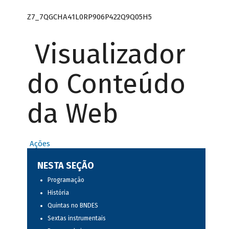
Z7_7QGCHA41L0RP906P422Q9Q05H5
Visualizador
do Conteúdo
da Web
Ações
NESTA SEÇÃO
Programação
História
Quintas no BNDES
Sextas instrumentais