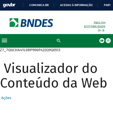
COMUNICA BR
ACESSO À INFORMAÇÃO
PARTI
ENGLISH
ACESSIBILIDADE
A+
A-
Busca
Z7_7QGCHA41L0RP906P422Q9Q0513
Visualizador do
Conteúdo da Web
Ações