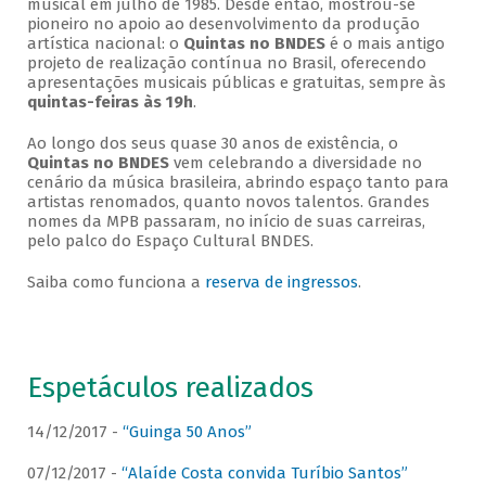
musical em julho de 1985. Desde então, mostrou-se
pioneiro no apoio ao desenvolvimento da produção
artística nacional: o
Quintas no BNDES
é o mais antigo
projeto de realização contínua no Brasil, oferecendo
apresentações musicais públicas e gratuitas, sempre às
quintas-feiras às 19h
.
Ao longo dos seus quase 30 anos de existência, o
Quintas no BNDES
vem celebrando a diversidade no
cenário da música brasileira, abrindo espaço tanto para
artistas renomados, quanto novos talentos. Grandes
nomes da MPB passaram, no início de suas carreiras,
pelo palco do Espaço Cultural BNDES.
Saiba como funciona a
reserva de ingressos
.
Espetáculos realizados
14/12/2017 -
“Guinga 50 Anos”
07/12/2017 -
“Alaíde Costa convida Turíbio Santos”