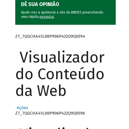
DÊ SUA OPINIÃO
Ajude-nos a aprimorar o site do BNDES preenchendo
uma rápida
pesquisa
.
Z7_7QGCHA41L0RP906P422Q9Q0594
Visualizador
do Conteúdo
da Web
Ações
Z7_7QGCHA41L0RP906P422Q9Q0596