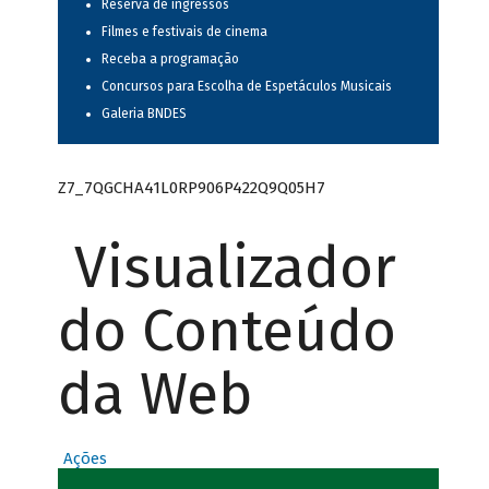
Reserva de ingressos
Filmes e festivais de cinema
Receba a programação
Concursos para Escolha de Espetáculos Musicais
Galeria BNDES
Z7_7QGCHA41L0RP906P422Q9Q05H7
Visualizador
do Conteúdo
da Web
Ações