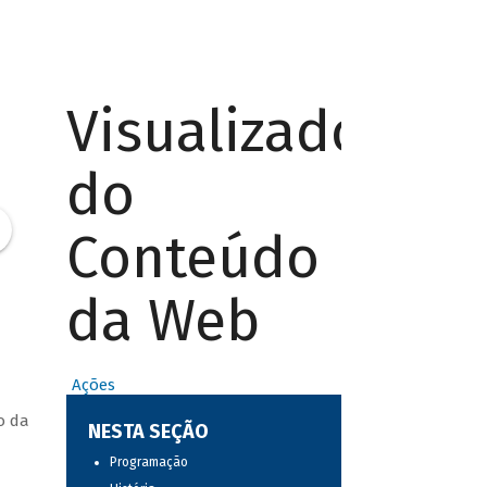
Visualizador
do
Conteúdo
da Web
Ações
o da
NESTA SEÇÃO
Programação