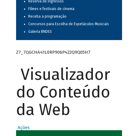
Reserva de ingressos
Filmes e festivais de cinema
Receba a programação
Concursos para Escolha de Espetáculos Musicais
Galeria BNDES
Z7_7QGCHA41L0RP906P422Q9Q05H7
Visualizador
do Conteúdo
da Web
Ações