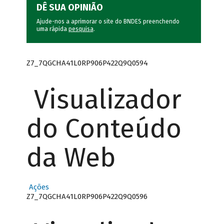
DÊ SUA OPINIÃO
Ajude-nos a aprimorar o site do BNDES preenchendo
uma rápida
pesquisa
.
Z7_7QGCHA41L0RP906P422Q9Q0594
Visualizador
do Conteúdo
da Web
Ações
Z7_7QGCHA41L0RP906P422Q9Q0596