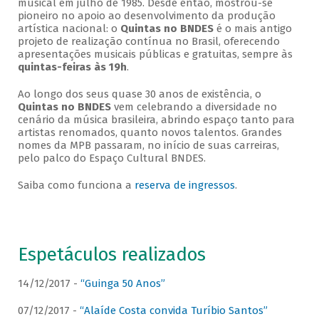
musical em julho de 1985. Desde então, mostrou-se
pioneiro no apoio ao desenvolvimento da produção
artística nacional: o
Quintas no BNDES
é o mais antigo
projeto de realização contínua no Brasil, oferecendo
apresentações musicais públicas e gratuitas, sempre às
quintas-feiras às 19h
.
Ao longo dos seus quase 30 anos de existência, o
Quintas no BNDES
vem celebrando a diversidade no
cenário da música brasileira, abrindo espaço tanto para
artistas renomados, quanto novos talentos. Grandes
nomes da MPB passaram, no início de suas carreiras,
pelo palco do Espaço Cultural BNDES.
Saiba como funciona a
reserva de ingressos
.
Espetáculos realizados
14/12/2017 -
“Guinga 50 Anos”
07/12/2017 -
“Alaíde Costa convida Turíbio Santos”