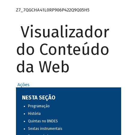
Z7_7QGCHA41L0RP906P422Q9Q05H5
Visualizador
do Conteúdo
da Web
Ações
NESTA SEÇÃO
Programação
História
Quintas no BNDES
Sextas instrumentais