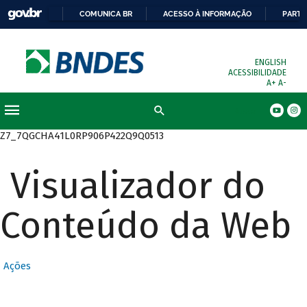
COMUNICA BR
ACESSO À INFORMAÇÃO
PARTI
ENGLISH
ACESSIBILIDADE
A+
A-
Busca
Z7_7QGCHA41L0RP906P422Q9Q0513
Visualizador do
Conteúdo da Web
Ações