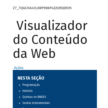
Z7_7QGCHA41L0RP906P422Q9Q05H5
Visualizador
do Conteúdo
da Web
Ações
NESTA SEÇÃO
Programação
História
Quintas no BNDES
Sextas instrumentais