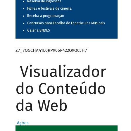
Reserva de ingressos
Filmes e festivais de cinema
Receba a programação
Concursos para Escolha de Espetáculos Musicais
Galeria BNDES
Z7_7QGCHA41L0RP906P422Q9Q05H7
Visualizador
do Conteúdo
da Web
Ações