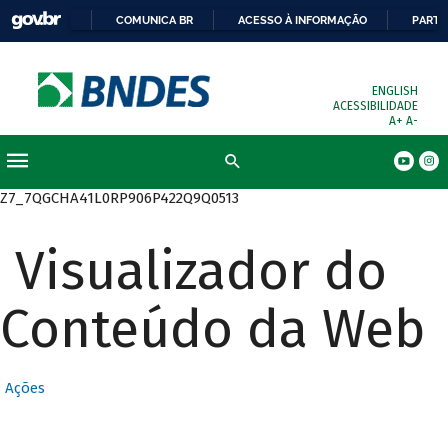
COMUNICA BR
ACESSO À INFORMAÇÃO
PARTI
ENGLISH
ACESSIBILIDADE
A+
A-
Busca
Z7_7QGCHA41L0RP906P422Q9Q0513
Visualizador do
Conteúdo da Web
Ações