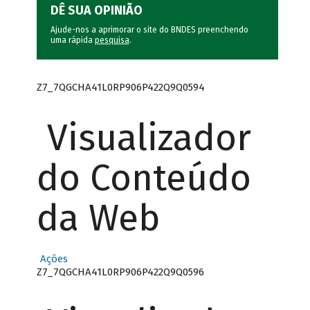
DÊ SUA OPINIÃO
Ajude-nos a aprimorar o site do BNDES preenchendo
uma rápida
pesquisa
.
Z7_7QGCHA41L0RP906P422Q9Q0594
Visualizador
do Conteúdo
da Web
Ações
Z7_7QGCHA41L0RP906P422Q9Q0596