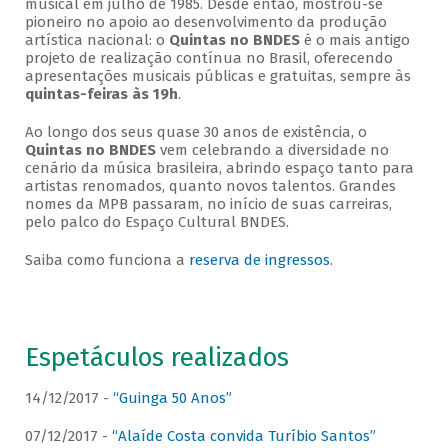
musical em julho de 1985. Desde então, mostrou-se
pioneiro no apoio ao desenvolvimento da produção
artística nacional: o
Quintas no BNDES
é o mais antigo
projeto de realização contínua no Brasil, oferecendo
apresentações musicais públicas e gratuitas, sempre às
quintas-feiras às 19h
.
Ao longo dos seus quase 30 anos de existência, o
Quintas no BNDES
vem celebrando a diversidade no
cenário da música brasileira, abrindo espaço tanto para
artistas renomados, quanto novos talentos. Grandes
nomes da MPB passaram, no início de suas carreiras,
pelo palco do Espaço Cultural BNDES.
Saiba como funciona a
reserva de ingressos
.
Espetáculos realizados
14/12/2017 -
“Guinga 50 Anos”
07/12/2017 -
“Alaíde Costa convida Turíbio Santos”