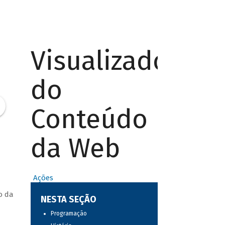
Visualizador
do
Conteúdo
da Web
Ações
o da
NESTA SEÇÃO
Programação