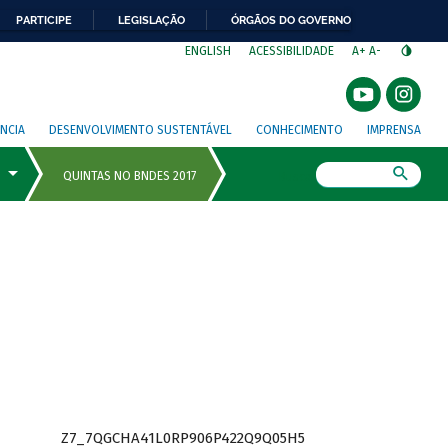
PARTICIPE
LEGISLAÇÃO
ÓRGÃOS DO GOVERNO
⁣
ENGLISH
ACESSIBILIDADE
A+
A-
NCIA
DESENVOLVIMENTO SUSTENTÁVEL
CONHECIMENTO
IMPRENSA
Busca
Z7_7QGCHA41L0RP906P422Q9Q05H5