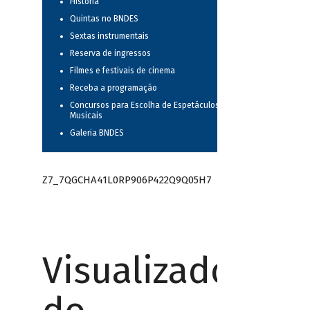
História
Quintas no BNDES
Sextas instrumentais
Reserva de ingressos
Filmes e festivais de cinema
Receba a programação
Concursos para Escolha de Espetáculos
Musicais
Galeria BNDES
Z7_7QGCHA41L0RP906P422Q9Q05H7
Visualizador