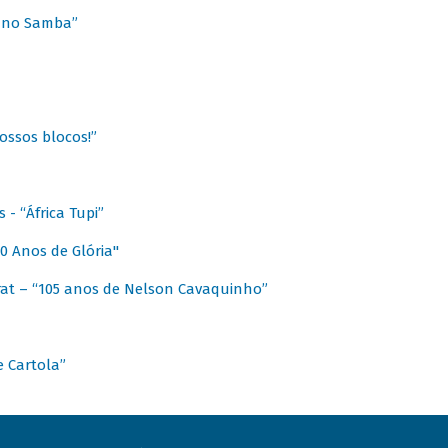
a no Samba”
ossos blocos!”
- “África Tupi”
0 Anos de Glória"
at – “105 anos de Nelson Cavaquinho”
e Cartola”