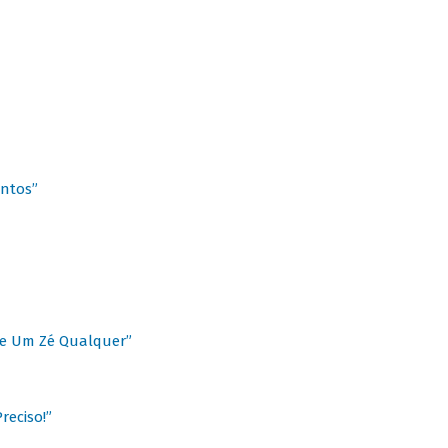
antos”
 de Um Zé Qualquer”
reciso!”