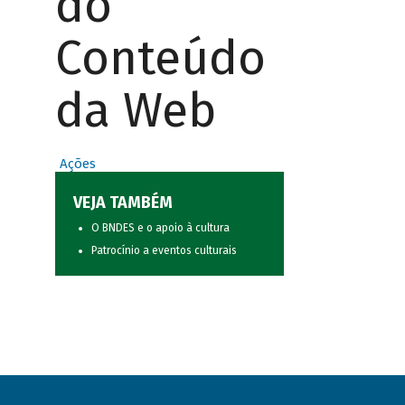
do
Conteúdo
da Web
Ações
VEJA TAMBÉM
O BNDES e o apoio à cultura
Patrocínio a eventos culturais