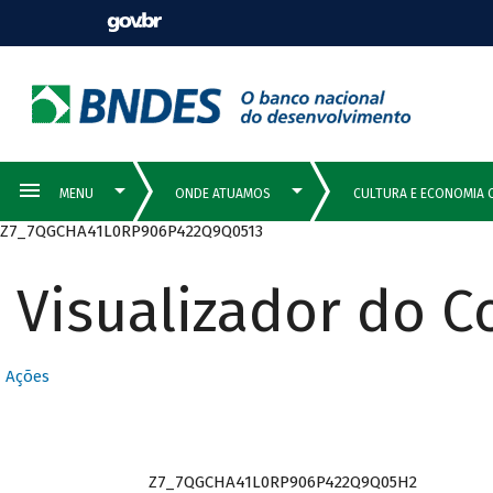
Z7_7QGCHA41L0RP906P422Q9Q0513
Visualizador do 
Ações
Z7_7QGCHA41L0RP906P422Q9Q05H2