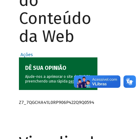
do
Conteúdo
da Web
Ações
DÊ SUA OPINIÃO
Ajude-nos a aprimorar o site do BNDES
preenchendo uma rápida
pesquisa
.
Z7_7QGCHA41L0RP906P422Q9Q0594