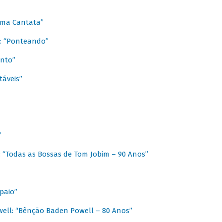
 Uma Cantata”
l: “Ponteando”
ento”
táveis”
”
: “Todas as Bossas de Tom Jobim – 90 Anos”
paio”
ell: “Bênção Baden Powell – 80 Anos”