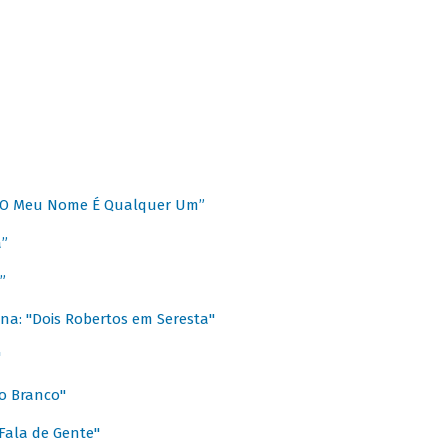
 “O Meu Nome É Qualquer Um”
a”
”
na: "Dois Robertos em Seresta"
"
o Branco"
 Fala de Gente"