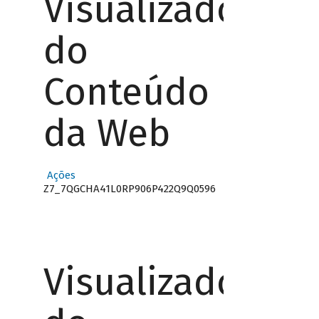
Visualizador
do
Conteúdo
da Web
Ações
Z7_7QGCHA41L0RP906P422Q9Q0596
Visualizador