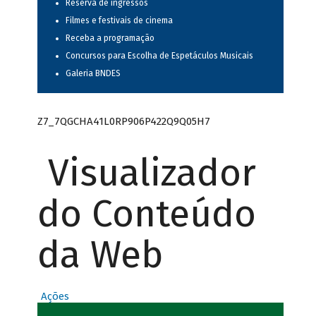
Reserva de ingressos
Filmes e festivais de cinema
Receba a programação
Concursos para Escolha de Espetáculos Musicais
Galeria BNDES
Z7_7QGCHA41L0RP906P422Q9Q05H7
Visualizador
do Conteúdo
da Web
Ações