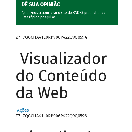
DÊ SUA OPINIÃO
Ajude-nos a aprimorar o site do BNDES preenchendo
uma rápida
pesquisa
.
Z7_7QGCHA41L0RP906P422Q9Q0594
Visualizador
do Conteúdo
da Web
Ações
Z7_7QGCHA41L0RP906P422Q9Q0596