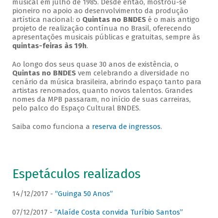
musical em julho de 1985. Desde então, mostrou-se
pioneiro no apoio ao desenvolvimento da produção
artística nacional: o
Quintas no BNDES
é o mais antigo
projeto de realização contínua no Brasil, oferecendo
apresentações musicais públicas e gratuitas, sempre às
quintas-feiras às 19h
.
Ao longo dos seus quase 30 anos de existência, o
Quintas no BNDES
vem celebrando a diversidade no
cenário da música brasileira, abrindo espaço tanto para
artistas renomados, quanto novos talentos. Grandes
nomes da MPB passaram, no início de suas carreiras,
pelo palco do Espaço Cultural BNDES.
Saiba como funciona a
reserva de ingressos
.
Espetáculos realizados
14/12/2017 -
“Guinga 50 Anos”
07/12/2017 -
“Alaíde Costa convida Turíbio Santos”