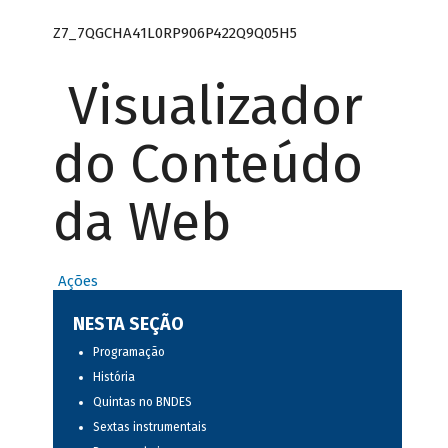
Z7_7QGCHA41L0RP906P422Q9Q05H5
Visualizador
do Conteúdo
da Web
Ações
NESTA SEÇÃO
Programação
História
Quintas no BNDES
Sextas instrumentais