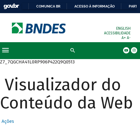
COMUNICA BR
ACESSO À INFORMAÇÃO
PARTI
ENGLISH
ACESSIBILIDADE
A+
A-
Busca
Z7_7QGCHA41L0RP906P422Q9Q0513
Visualizador do
Conteúdo da Web
Ações