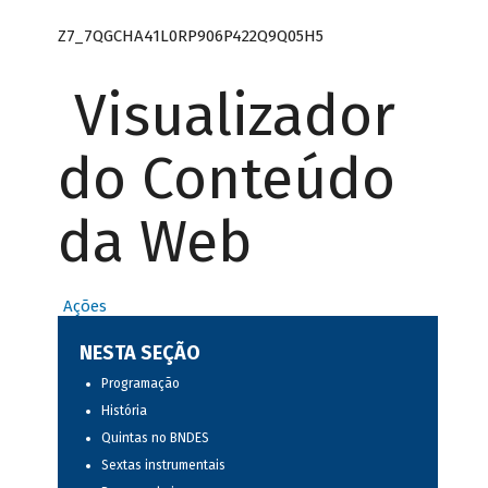
Z7_7QGCHA41L0RP906P422Q9Q05H5
Visualizador
do Conteúdo
da Web
Ações
NESTA SEÇÃO
Programação
História
Quintas no BNDES
Sextas instrumentais