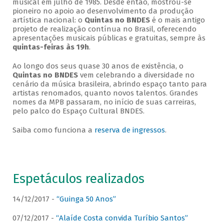
musical em julho de 1985. Desde então, mostrou-se
pioneiro no apoio ao desenvolvimento da produção
artística nacional: o
Quintas no BNDES
é o mais antigo
projeto de realização contínua no Brasil, oferecendo
apresentações musicais públicas e gratuitas, sempre às
quintas-feiras às 19h
.
Ao longo dos seus quase 30 anos de existência, o
Quintas no BNDES
vem celebrando a diversidade no
cenário da música brasileira, abrindo espaço tanto para
artistas renomados, quanto novos talentos. Grandes
nomes da MPB passaram, no início de suas carreiras,
pelo palco do Espaço Cultural BNDES.
Saiba como funciona a
reserva de ingressos
.
Espetáculos realizados
14/12/2017 -
“Guinga 50 Anos”
07/12/2017 -
“Alaíde Costa convida Turíbio Santos”