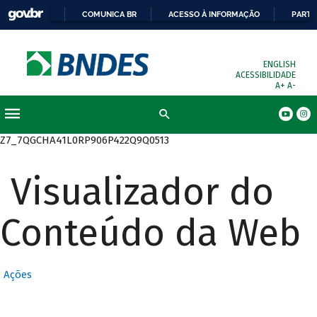
COMUNICA BR
ACESSO À INFORMAÇÃO
PARTI
ENGLISH
ACESSIBILIDADE
A+
A-
Busca
Z7_7QGCHA41L0RP906P422Q9Q0513
Visualizador do
Conteúdo da Web
Ações