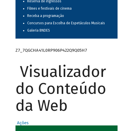
Reserva de ingressos
Filmes e festivais de cinema
Receba a programação
Concursos para Escolha de Espetáculos Musicais
Galeria BNDES
Z7_7QGCHA41L0RP906P422Q9Q05H7
Visualizador
do Conteúdo
da Web
Ações