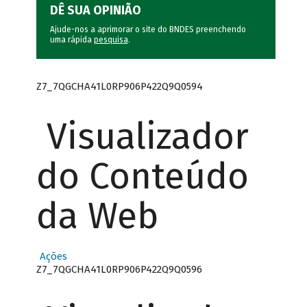
DÊ SUA OPINIÃO
Ajude-nos a aprimorar o site do BNDES preenchendo
uma rápida
pesquisa
.
Z7_7QGCHA41L0RP906P422Q9Q0594
Visualizador
do Conteúdo
da Web
Ações
Z7_7QGCHA41L0RP906P422Q9Q0596