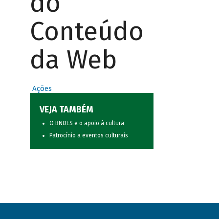
do
Conteúdo
da Web
Ações
VEJA TAMBÉM
O BNDES e o apoio à cultura
Patrocínio a eventos culturais