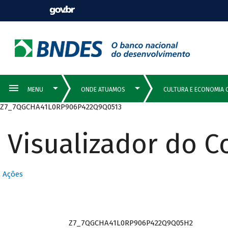
Z7_7QGCHA41L0RP906P422Q9Q0513
Visualizador do 
Ações
Z7_7QGCHA41L0RP906P422Q9Q05H2