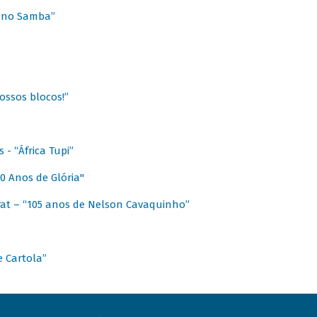
a no Samba”
ossos blocos!”
- “África Tupi”
0 Anos de Glória"
at – “105 anos de Nelson Cavaquinho”
e Cartola”