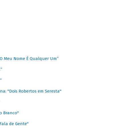
 “O Meu Nome É Qualquer Um”
a”
”
na: "Dois Robertos em Seresta"
"
o Branco"
 Fala de Gente"