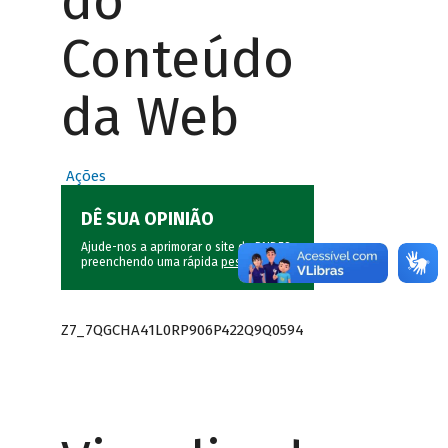
do
Conteúdo
da Web
Ações
DÊ SUA OPINIÃO
Ajude-nos a aprimorar o site do BNDES
preenchendo uma rápida
pesquisa
.
Z7_7QGCHA41L0RP906P422Q9Q0594