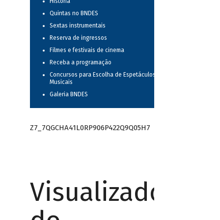
História
Quintas no BNDES
Sextas instrumentais
Reserva de ingressos
Filmes e festivais de cinema
Receba a programação
Concursos para Escolha de Espetáculos
Musicais
Galeria BNDES
Z7_7QGCHA41L0RP906P422Q9Q05H7
Visualizador