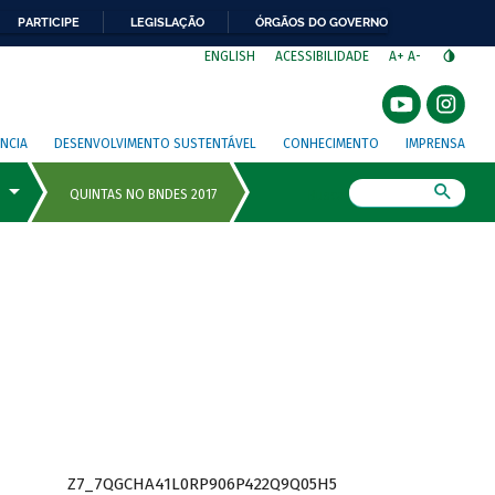
PARTICIPE
LEGISLAÇÃO
ÓRGÃOS DO GOVERNO
⁣
ENGLISH
ACESSIBILIDADE
A+
A-
NCIA
DESENVOLVIMENTO SUSTENTÁVEL
CONHECIMENTO
IMPRENSA
Busca
Z7_7QGCHA41L0RP906P422Q9Q05H5