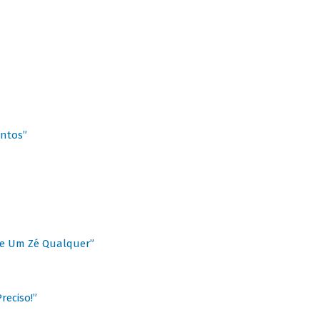
antos”
 de Um Zé Qualquer”
reciso!”