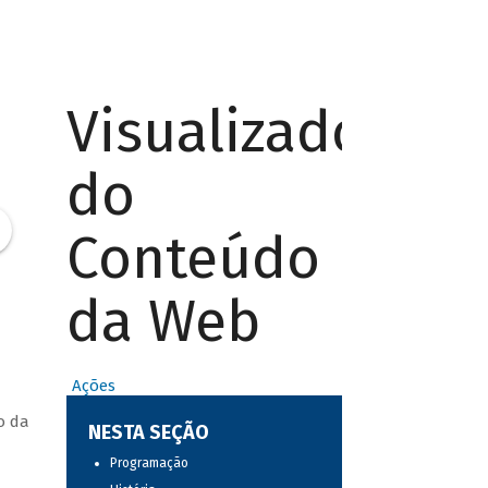
Visualizador
do
Conteúdo
da Web
Ações
o da
NESTA SEÇÃO
Programação