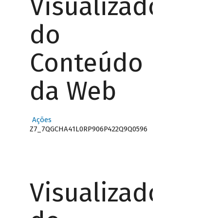
Visualizador
do
Conteúdo
da Web
Ações
Z7_7QGCHA41L0RP906P422Q9Q0596
Visualizador