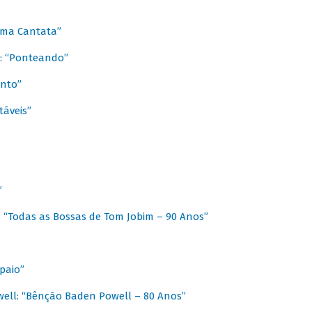
 Uma Cantata”
l: “Ponteando”
ento”
táveis”
”
: “Todas as Bossas de Tom Jobim – 90 Anos”
paio”
ell: “Bênção Baden Powell – 80 Anos”