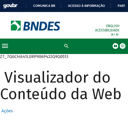
COMUNICA BR
ACESSO À INFORMAÇÃO
PARTI
ENGLISH
ACESSIBILIDADE
A+
A-
Busca
Z7_7QGCHA41L0RP906P422Q9Q0513
Visualizador do
Conteúdo da Web
Ações