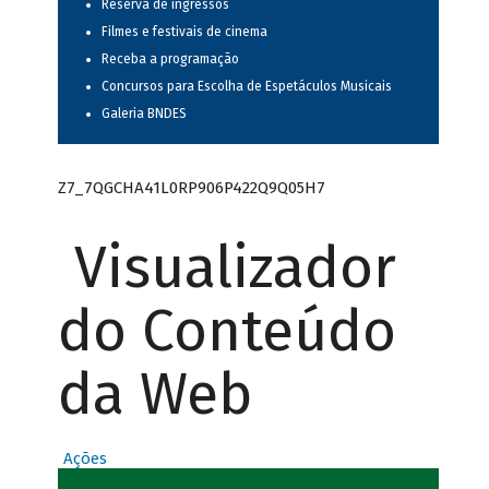
Reserva de ingressos
Filmes e festivais de cinema
Receba a programação
Concursos para Escolha de Espetáculos Musicais
Galeria BNDES
Z7_7QGCHA41L0RP906P422Q9Q05H7
Visualizador
do Conteúdo
da Web
Ações