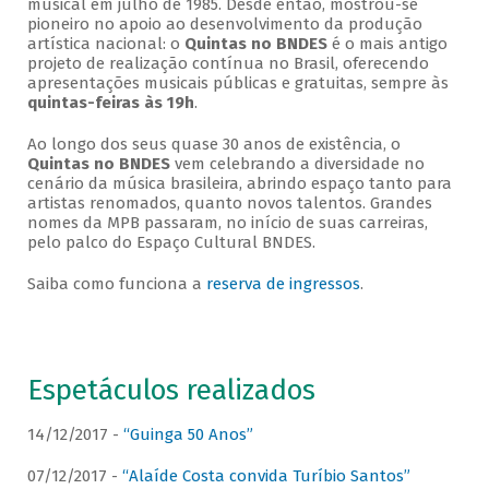
musical em julho de 1985. Desde então, mostrou-se
pioneiro no apoio ao desenvolvimento da produção
artística nacional: o
Quintas no BNDES
é o mais antigo
projeto de realização contínua no Brasil, oferecendo
apresentações musicais públicas e gratuitas, sempre às
quintas-feiras às 19h
.
Ao longo dos seus quase 30 anos de existência, o
Quintas no BNDES
vem celebrando a diversidade no
cenário da música brasileira, abrindo espaço tanto para
artistas renomados, quanto novos talentos. Grandes
nomes da MPB passaram, no início de suas carreiras,
pelo palco do Espaço Cultural BNDES.
Saiba como funciona a
reserva de ingressos
.
Espetáculos realizados
14/12/2017 -
“Guinga 50 Anos”
07/12/2017 -
“Alaíde Costa convida Turíbio Santos”