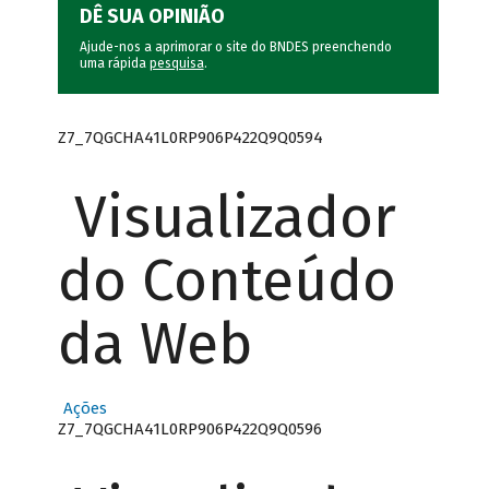
DÊ SUA OPINIÃO
Ajude-nos a aprimorar o site do BNDES preenchendo
uma rápida
pesquisa
.
Z7_7QGCHA41L0RP906P422Q9Q0594
Visualizador
do Conteúdo
da Web
Ações
Z7_7QGCHA41L0RP906P422Q9Q0596