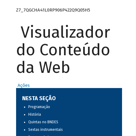
Z7_7QGCHA41L0RP906P422Q9Q05H5
Visualizador
do Conteúdo
da Web
Ações
NESTA SEÇÃO
Programação
História
Quintas no BNDES
Sextas instrumentais