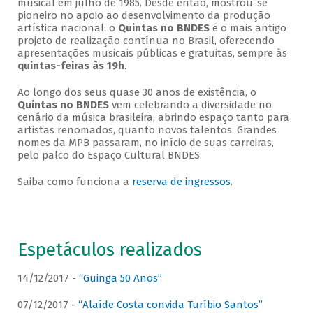
musical em julho de 1985. Desde então, mostrou-se
pioneiro no apoio ao desenvolvimento da produção
artística nacional: o
Quintas no BNDES
é o mais antigo
projeto de realização contínua no Brasil, oferecendo
apresentações musicais públicas e gratuitas, sempre às
quintas-feiras às 19h
.
Ao longo dos seus quase 30 anos de existência, o
Quintas no BNDES
vem celebrando a diversidade no
cenário da música brasileira, abrindo espaço tanto para
artistas renomados, quanto novos talentos. Grandes
nomes da MPB passaram, no início de suas carreiras,
pelo palco do Espaço Cultural BNDES.
Saiba como funciona a
reserva de ingressos
.
Espetáculos realizados
14/12/2017 -
“Guinga 50 Anos”
07/12/2017 -
“Alaíde Costa convida Turíbio Santos”