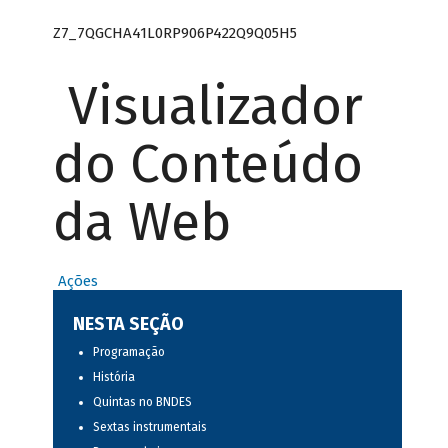
Z7_7QGCHA41L0RP906P422Q9Q05H5
Visualizador
do Conteúdo
da Web
Ações
NESTA SEÇÃO
Programação
História
Quintas no BNDES
Sextas instrumentais