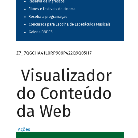
Reserva de ingressos
Filmes e festivais de cinema
Receba a programação
Concursos para Escolha de Espetáculos Musicais
Galeria BNDES
Z7_7QGCHA41L0RP906P422Q9Q05H7
Visualizador
do Conteúdo
da Web
Ações