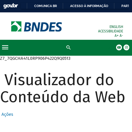
COMUNICA BR
ACESSO À INFORMAÇÃO
PARTI
ENGLISH
ACESSIBILIDADE
A+
A-
Busca
Z7_7QGCHA41L0RP906P422Q9Q0513
Visualizador do
Conteúdo da Web
Ações