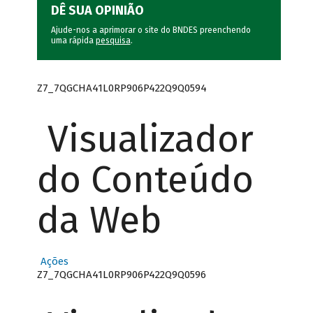
DÊ SUA OPINIÃO
Ajude-nos a aprimorar o site do BNDES preenchendo
uma rápida
pesquisa
.
Z7_7QGCHA41L0RP906P422Q9Q0594
Visualizador
do Conteúdo
da Web
Ações
Z7_7QGCHA41L0RP906P422Q9Q0596