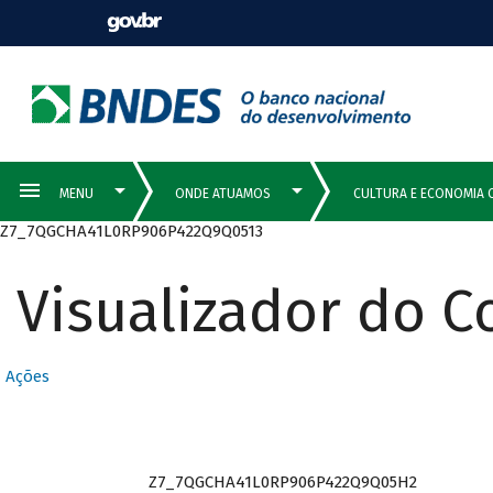
Z7_7QGCHA41L0RP906P422Q9Q0513
Visualizador do 
Ações
Z7_7QGCHA41L0RP906P422Q9Q05H2