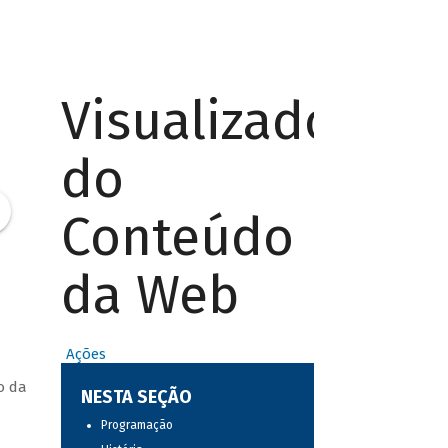
Visualizador
do
Conteúdo
da Web
Ações
o da
NESTA SEÇÃO
Programação