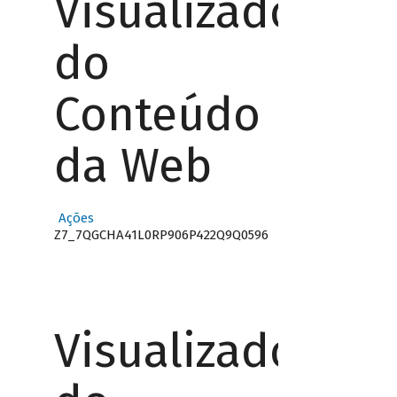
Visualizador
do
Conteúdo
da Web
Ações
Z7_7QGCHA41L0RP906P422Q9Q0596
Visualizador