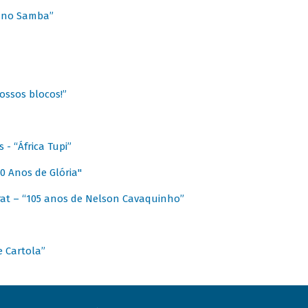
a no Samba”
ossos blocos!”
- “África Tupi”
0 Anos de Glória"
at – “105 anos de Nelson Cavaquinho”
e Cartola”