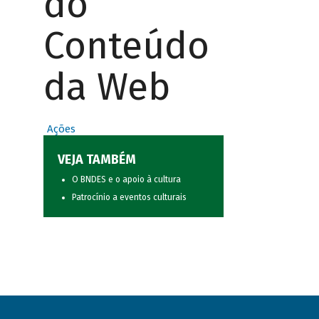
do
Conteúdo
da Web
Ações
VEJA TAMBÉM
O BNDES e o apoio à cultura
Patrocínio a eventos culturais