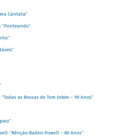
 Uma Cantata”
l: “Ponteando”
ento”
táveis”
”
: “Todas as Bossas de Tom Jobim – 90 Anos”
paio”
ell: “Bênção Baden Powell – 80 Anos”