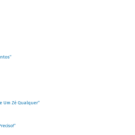
antos”
 de Um Zé Qualquer”
reciso!”