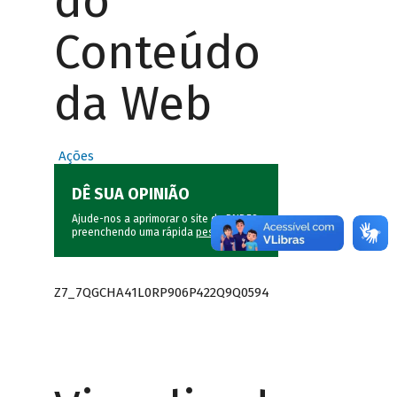
do
Conteúdo
da Web
Ações
DÊ SUA OPINIÃO
Ajude-nos a aprimorar o site do BNDES
preenchendo uma rápida
pesquisa
.
Z7_7QGCHA41L0RP906P422Q9Q0594