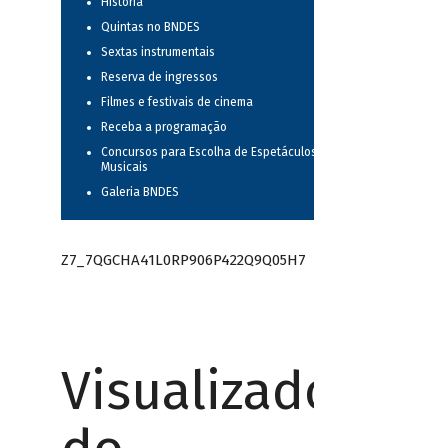
História
Quintas no BNDES
Sextas instrumentais
Reserva de ingressos
Filmes e festivais de cinema
Receba a programação
Concursos para Escolha de Espetáculos
Musicais
Galeria BNDES
Z7_7QGCHA41L0RP906P422Q9Q05H7
Visualizador