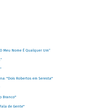
 “O Meu Nome É Qualquer Um”
a”
”
na: "Dois Robertos em Seresta"
"
o Branco"
 Fala de Gente"