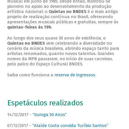
musical em julho de 1985. Desde então, mostrou-se
pioneiro no apoio ao desenvolvimento da produção
artística nacional: o
Quintas no BNDES
é o mais antigo
projeto de realização contínua no Brasil, oferecendo
apresentações musicais públicas e gratuitas, sempre às
quintas-feiras às 19h
.
Ao longo dos seus quase 30 anos de existência, o
Quintas no BNDES
vem celebrando a diversidade no
cenário da música brasileira, abrindo espaço tanto para
artistas renomados, quanto novos talentos. Grandes
nomes da MPB passaram, no início de suas carreiras,
pelo palco do Espaço Cultural BNDES.
Saiba como funciona a
reserva de ingressos
.
Espetáculos realizados
14/12/2017 -
“Guinga 50 Anos”
07/12/2017 -
“Alaíde Costa convida Turíbio Santos”