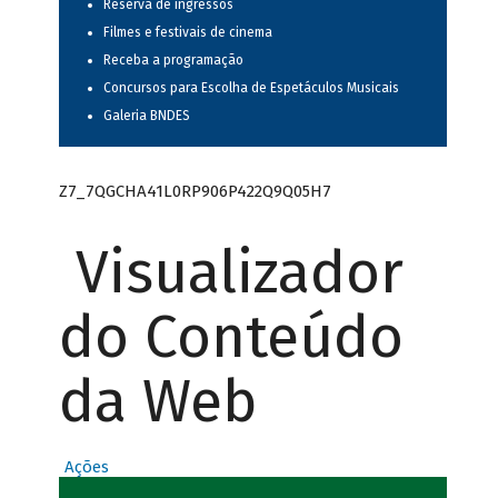
Reserva de ingressos
Filmes e festivais de cinema
Receba a programação
Concursos para Escolha de Espetáculos Musicais
Galeria BNDES
Z7_7QGCHA41L0RP906P422Q9Q05H7
Visualizador
do Conteúdo
da Web
Ações