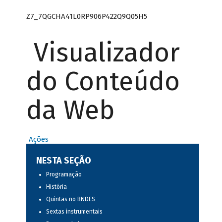
Z7_7QGCHA41L0RP906P422Q9Q05H5
Visualizador
do Conteúdo
da Web
Ações
NESTA SEÇÃO
Programação
História
Quintas no BNDES
Sextas instrumentais