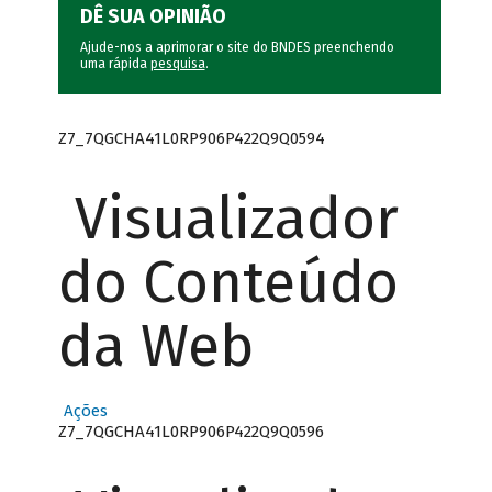
DÊ SUA OPINIÃO
Ajude-nos a aprimorar o site do BNDES preenchendo
uma rápida
pesquisa
.
Z7_7QGCHA41L0RP906P422Q9Q0594
Visualizador
do Conteúdo
da Web
Ações
Z7_7QGCHA41L0RP906P422Q9Q0596