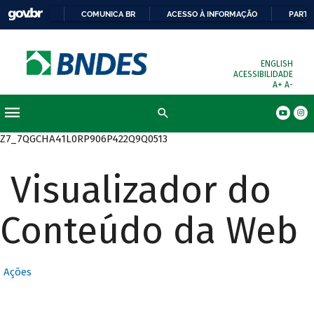
COMUNICA BR
ACESSO À INFORMAÇÃO
PARTI
ENGLISH
ACESSIBILIDADE
A+
A-
Busca
Z7_7QGCHA41L0RP906P422Q9Q0513
Visualizador do
Conteúdo da Web
Ações