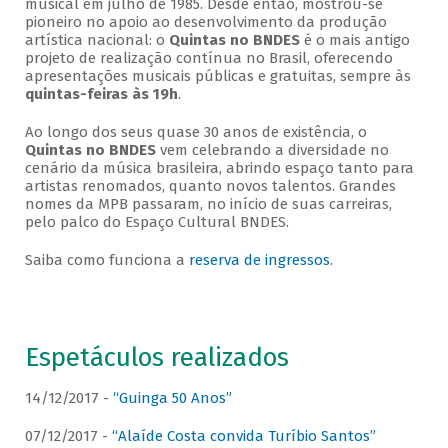
musical em julho de 1985. Desde então, mostrou-se
pioneiro no apoio ao desenvolvimento da produção
artística nacional: o
Quintas no BNDES
é o mais antigo
projeto de realização contínua no Brasil, oferecendo
apresentações musicais públicas e gratuitas, sempre às
quintas-feiras às 19h
.
Ao longo dos seus quase 30 anos de existência, o
Quintas no BNDES
vem celebrando a diversidade no
cenário da música brasileira, abrindo espaço tanto para
artistas renomados, quanto novos talentos. Grandes
nomes da MPB passaram, no início de suas carreiras,
pelo palco do Espaço Cultural BNDES.
Saiba como funciona a
reserva de ingressos
.
Espetáculos realizados
14/12/2017 -
“Guinga 50 Anos”
07/12/2017 -
“Alaíde Costa convida Turíbio Santos”