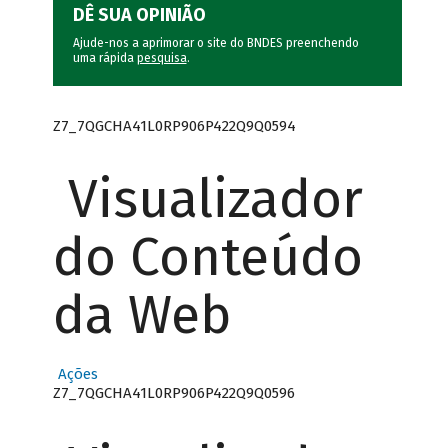
DÊ SUA OPINIÃO
Ajude-nos a aprimorar o site do BNDES preenchendo
uma rápida
pesquisa
.
Z7_7QGCHA41L0RP906P422Q9Q0594
Visualizador
do Conteúdo
da Web
Ações
Z7_7QGCHA41L0RP906P422Q9Q0596