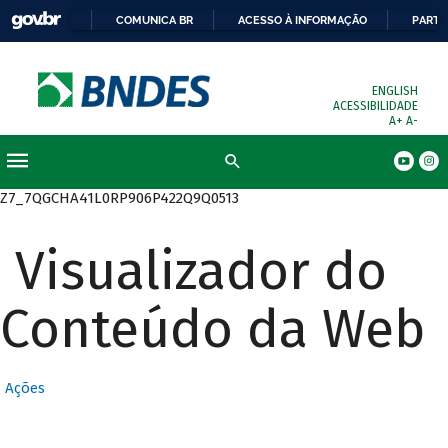
COMUNICA BR
ACESSO À INFORMAÇÃO
PARTI
ENGLISH
ACESSIBILIDADE
A+
A-
Busca
Z7_7QGCHA41L0RP906P422Q9Q0513
Visualizador do
Conteúdo da Web
Ações