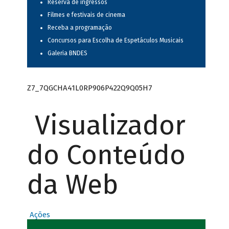
Reserva de ingressos
Filmes e festivais de cinema
Receba a programação
Concursos para Escolha de Espetáculos Musicais
Galeria BNDES
Z7_7QGCHA41L0RP906P422Q9Q05H7
Visualizador
do Conteúdo
da Web
Ações