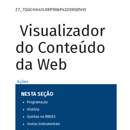
Z7_7QGCHA41L0RP906P422Q9Q05H5
Visualizador
do Conteúdo
da Web
Ações
NESTA SEÇÃO
Programação
História
Quintas no BNDES
Sextas instrumentais