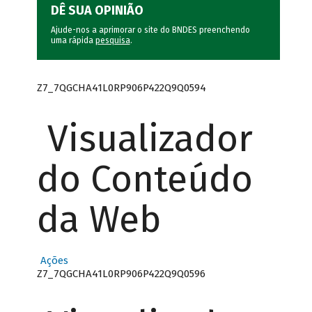
DÊ SUA OPINIÃO
Ajude-nos a aprimorar o site do BNDES preenchendo
uma rápida
pesquisa
.
Z7_7QGCHA41L0RP906P422Q9Q0594
Visualizador
do Conteúdo
da Web
Ações
Z7_7QGCHA41L0RP906P422Q9Q0596