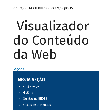
Z7_7QGCHA41L0RP906P422Q9Q05H5
Visualizador
do Conteúdo
da Web
Ações
NESTA SEÇÃO
Programação
História
Quintas no BNDES
Sextas instrumentais