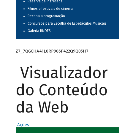
Reserva de ingressos
Filmes e festivais de cinema
Receba a programação
Concursos para Escolha de Espetáculos Musicais
Galeria BNDES
Z7_7QGCHA41L0RP906P422Q9Q05H7
Visualizador
do Conteúdo
da Web
Ações