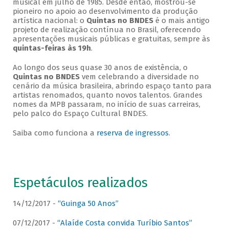
musical em julho de 1985. Desde então, mostrou-se
pioneiro no apoio ao desenvolvimento da produção
artística nacional: o
Quintas no BNDES
é o mais antigo
projeto de realização contínua no Brasil, oferecendo
apresentações musicais públicas e gratuitas, sempre às
quintas-feiras às 19h
.
Ao longo dos seus quase 30 anos de existência, o
Quintas no BNDES
vem celebrando a diversidade no
cenário da música brasileira, abrindo espaço tanto para
artistas renomados, quanto novos talentos. Grandes
nomes da MPB passaram, no início de suas carreiras,
pelo palco do Espaço Cultural BNDES.
Saiba como funciona a
reserva de ingressos
.
Espetáculos realizados
14/12/2017 -
“Guinga 50 Anos”
07/12/2017 -
“Alaíde Costa convida Turíbio Santos”