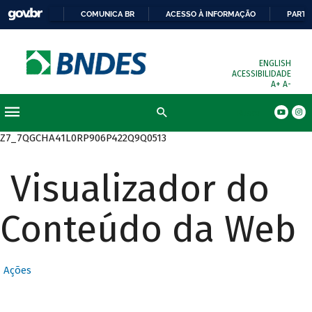
COMUNICA BR
ACESSO À INFORMAÇÃO
PARTI
ENGLISH
ACESSIBILIDADE
A+
A-
Busca
Z7_7QGCHA41L0RP906P422Q9Q0513
Visualizador do
Conteúdo da Web
Ações