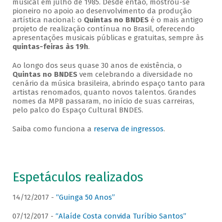
musical em julho de 1985. Desde então, mostrou-se
pioneiro no apoio ao desenvolvimento da produção
artística nacional: o
Quintas no BNDES
é o mais antigo
projeto de realização contínua no Brasil, oferecendo
apresentações musicais públicas e gratuitas, sempre às
quintas-feiras às 19h
.
Ao longo dos seus quase 30 anos de existência, o
Quintas no BNDES
vem celebrando a diversidade no
cenário da música brasileira, abrindo espaço tanto para
artistas renomados, quanto novos talentos. Grandes
nomes da MPB passaram, no início de suas carreiras,
pelo palco do Espaço Cultural BNDES.
Saiba como funciona a
reserva de ingressos
.
Espetáculos realizados
14/12/2017 -
“Guinga 50 Anos”
07/12/2017 -
“Alaíde Costa convida Turíbio Santos”