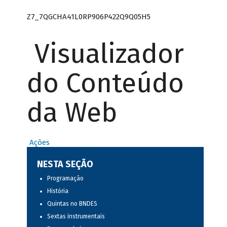
Z7_7QGCHA41L0RP906P422Q9Q05H5
Visualizador
do Conteúdo
da Web
Ações
NESTA SEÇÃO
Programação
História
Quintas no BNDES
Sextas instrumentais