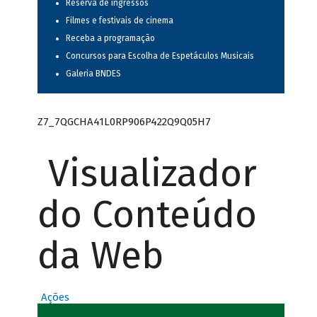
Reserva de ingressos
Filmes e festivais de cinema
Receba a programação
Concursos para Escolha de Espetáculos Musicais
Galeria BNDES
Z7_7QGCHA41L0RP906P422Q9Q05H7
Visualizador
do Conteúdo
da Web
Ações