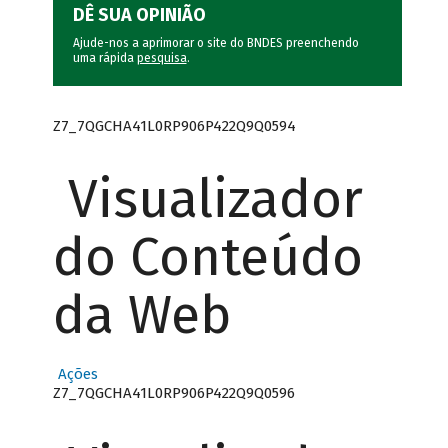
DÊ SUA OPINIÃO
Ajude-nos a aprimorar o site do BNDES preenchendo
uma rápida
pesquisa
.
Z7_7QGCHA41L0RP906P422Q9Q0594
Visualizador
do Conteúdo
da Web
Ações
Z7_7QGCHA41L0RP906P422Q9Q0596