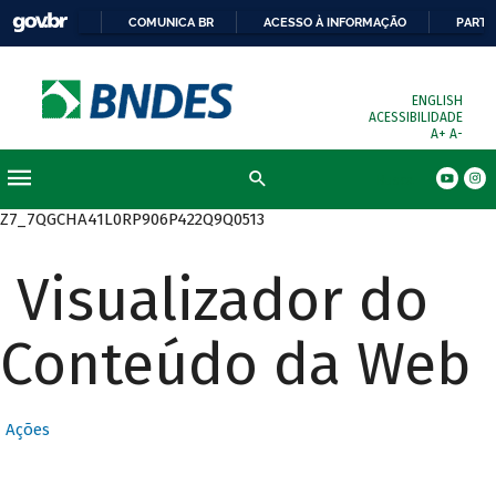
COMUNICA BR
ACESSO À INFORMAÇÃO
PARTI
ENGLISH
ACESSIBILIDADE
A+
A-
Busca
Z7_7QGCHA41L0RP906P422Q9Q0513
Visualizador do
Conteúdo da Web
Ações