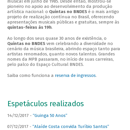
musical em julho de 1985. Desde então, mostrou-se
pioneiro no apoio ao desenvolvimento da produção
artística nacional: o
Quintas no BNDES
é o mais antigo
projeto de realização contínua no Brasil, oferecendo
apresentações musicais públicas e gratuitas, sempre às
quintas-feiras às 19h
.
Ao longo dos seus quase 30 anos de existência, o
Quintas no BNDES
vem celebrando a diversidade no
cenário da música brasileira, abrindo espaço tanto para
artistas renomados, quanto novos talentos. Grandes
nomes da MPB passaram, no início de suas carreiras,
pelo palco do Espaço Cultural BNDES.
Saiba como funciona a
reserva de ingressos
.
Espetáculos realizados
14/12/2017 -
“Guinga 50 Anos”
07/12/2017 -
“Alaíde Costa convida Turíbio Santos”