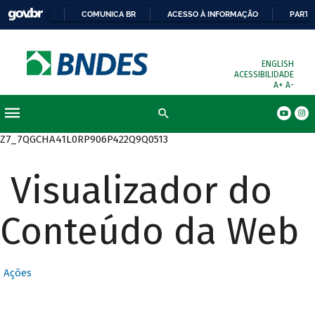
COMUNICA BR
ACESSO À INFORMAÇÃO
PARTI
ENGLISH
ACESSIBILIDADE
A+
A-
Busca
Z7_7QGCHA41L0RP906P422Q9Q0513
Visualizador do
Conteúdo da Web
Ações