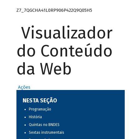
Z7_7QGCHA41L0RP906P422Q9Q05H5
Visualizador
do Conteúdo
da Web
Ações
NESTA SEÇÃO
Programação
História
Quintas no BNDES
Sextas instrumentais