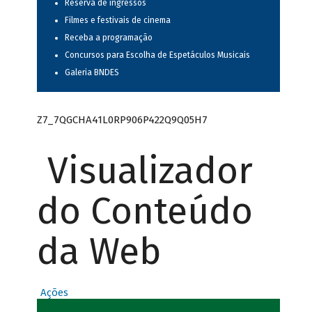
Reserva de ingressos
Filmes e festivais de cinema
Receba a programação
Concursos para Escolha de Espetáculos Musicais
Galeria BNDES
Z7_7QGCHA41L0RP906P422Q9Q05H7
Visualizador
do Conteúdo
da Web
Ações