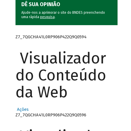
DÊ SUA OPINIÃO
Ajude-nos a aprimorar o site do BNDES preenchendo
uma rápida
pesquisa
.
Z7_7QGCHA41L0RP906P422Q9Q0594
Visualizador
do Conteúdo
da Web
Ações
Z7_7QGCHA41L0RP906P422Q9Q0596