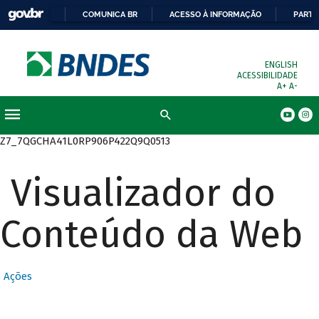
COMUNICA BR
ACESSO À INFORMAÇÃO
PARTI
ENGLISH
ACESSIBILIDADE
A+
A-
Busca
Z7_7QGCHA41L0RP906P422Q9Q0513
Visualizador do
Conteúdo da Web
Ações