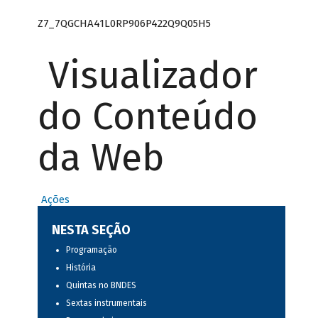
Z7_7QGCHA41L0RP906P422Q9Q05H5
Visualizador
do Conteúdo
da Web
Ações
NESTA SEÇÃO
Programação
História
Quintas no BNDES
Sextas instrumentais