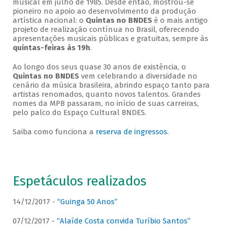
musical em julho de 1985. Desde então, mostrou-se
pioneiro no apoio ao desenvolvimento da produção
artística nacional: o
Quintas no BNDES
é o mais antigo
projeto de realização contínua no Brasil, oferecendo
apresentações musicais públicas e gratuitas, sempre às
quintas-feiras às 19h
.
Ao longo dos seus quase 30 anos de existência, o
Quintas no BNDES
vem celebrando a diversidade no
cenário da música brasileira, abrindo espaço tanto para
artistas renomados, quanto novos talentos. Grandes
nomes da MPB passaram, no início de suas carreiras,
pelo palco do Espaço Cultural BNDES.
Saiba como funciona a
reserva de ingressos
.
Espetáculos realizados
14/12/2017 -
“Guinga 50 Anos”
07/12/2017 -
“Alaíde Costa convida Turíbio Santos”