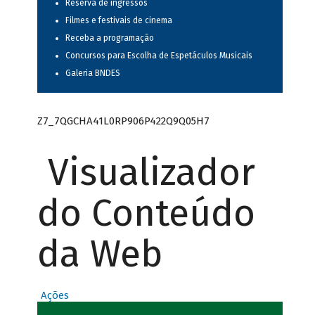
Reserva de ingressos
Filmes e festivais de cinema
Receba a programação
Concursos para Escolha de Espetáculos Musicais
Galeria BNDES
Z7_7QGCHA41L0RP906P422Q9Q05H7
Visualizador
do Conteúdo
da Web
Ações