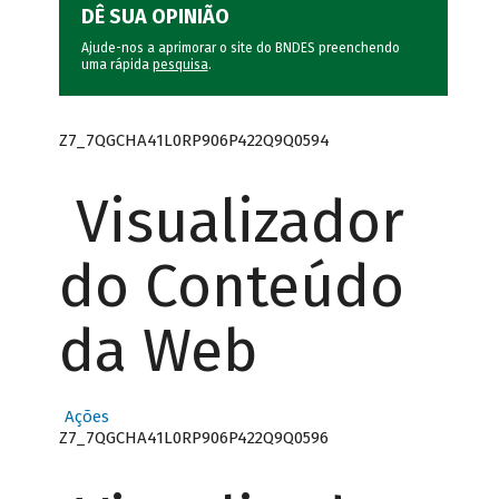
DÊ SUA OPINIÃO
Ajude-nos a aprimorar o site do BNDES preenchendo
uma rápida
pesquisa
.
Z7_7QGCHA41L0RP906P422Q9Q0594
Visualizador
do Conteúdo
da Web
Ações
Z7_7QGCHA41L0RP906P422Q9Q0596