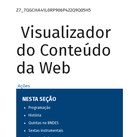
Z7_7QGCHA41L0RP906P422Q9Q05H5
Visualizador
do Conteúdo
da Web
Ações
NESTA SEÇÃO
Programação
História
Quintas no BNDES
Sextas instrumentais