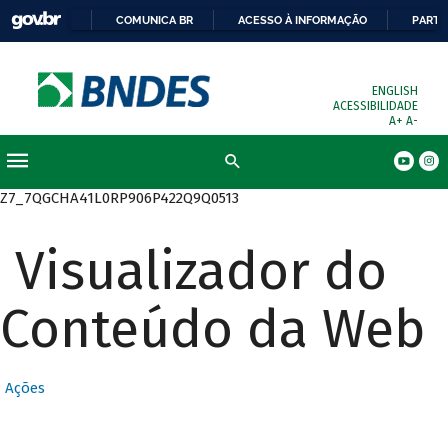
COMUNICA BR
ACESSO À INFORMAÇÃO
PARTI
ENGLISH
ACESSIBILIDADE
A+
A-
Busca
Z7_7QGCHA41L0RP906P422Q9Q0513
Visualizador do
Conteúdo da Web
Ações