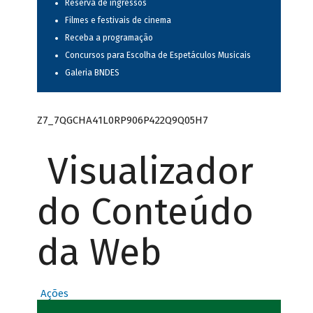
Reserva de ingressos
Filmes e festivais de cinema
Receba a programação
Concursos para Escolha de Espetáculos Musicais
Galeria BNDES
Z7_7QGCHA41L0RP906P422Q9Q05H7
Visualizador
do Conteúdo
da Web
Ações