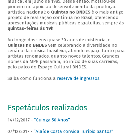
musical em julho de 1985. Desde então, mostrou-se
pioneiro no apoio ao desenvolvimento da produção
artística nacional: o
Quintas no BNDES
é o mais antigo
projeto de realização contínua no Brasil, oferecendo
apresentações musicais públicas e gratuitas, sempre às
quintas-feiras às 19h
.
Ao longo dos seus quase 30 anos de existência, o
Quintas no BNDES
vem celebrando a diversidade no
cenário da música brasileira, abrindo espaço tanto para
artistas renomados, quanto novos talentos. Grandes
nomes da MPB passaram, no início de suas carreiras,
pelo palco do Espaço Cultural BNDES.
Saiba como funciona a
reserva de ingressos
.
Espetáculos realizados
14/12/2017 -
“Guinga 50 Anos”
07/12/2017 -
“Alaíde Costa convida Turíbio Santos”