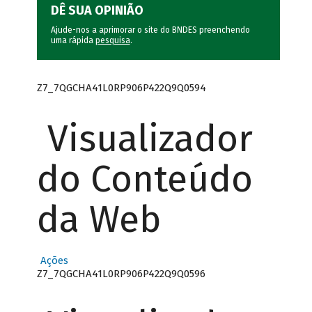
DÊ SUA OPINIÃO
Ajude-nos a aprimorar o site do BNDES preenchendo
uma rápida
pesquisa
.
Z7_7QGCHA41L0RP906P422Q9Q0594
Visualizador
do Conteúdo
da Web
Ações
Z7_7QGCHA41L0RP906P422Q9Q0596