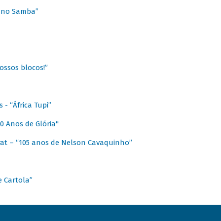
a no Samba”
ossos blocos!”
- “África Tupi”
0 Anos de Glória"
at – “105 anos de Nelson Cavaquinho”
e Cartola”