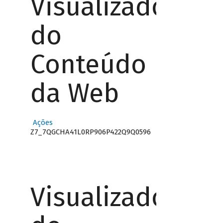
Visualizador
do
Conteúdo
da Web
Ações
Z7_7QGCHA41L0RP906P422Q9Q0596
Visualizador