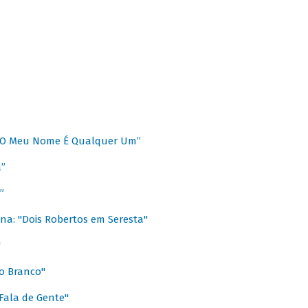
 “O Meu Nome É Qualquer Um”
a”
”
na: "Dois Robertos em Seresta"
"
o Branco"
 Fala de Gente"