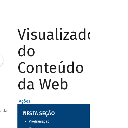
Visualizador
do
Conteúdo
da Web
Ações
o da
NESTA SEÇÃO
Programação