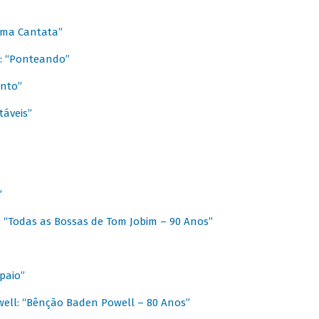
 Uma Cantata”
l: “Ponteando”
ento”
táveis”
”
: “Todas as Bossas de Tom Jobim – 90 Anos”
paio”
ell: “Bênção Baden Powell – 80 Anos”