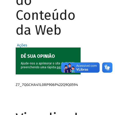
do
Conteúdo
da Web
Ações
DÊ SUA OPINIÃO
Ajude-nos a aprimorar o site do BNDES
preenchendo uma rápida
pesquisa
.
Z7_7QGCHA41L0RP906P422Q9Q0594