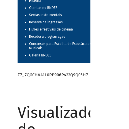
História
Quintas no BNDES
Sextas instrumentais
Reserva de ingressos
Filmes e festivais de cinema
Receba a programação
Concursos para Escolha de Espetáculos
Musicais
Galeria BNDES
Z7_7QGCHA41L0RP906P422Q9Q05H7
Visualizador