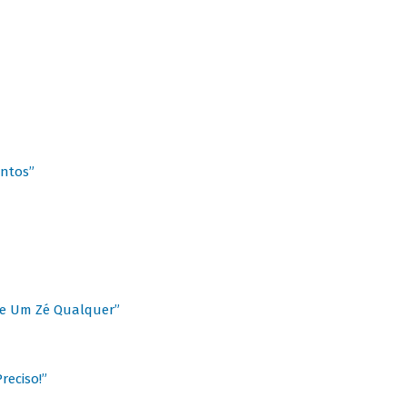
antos”
 de Um Zé Qualquer”
reciso!”