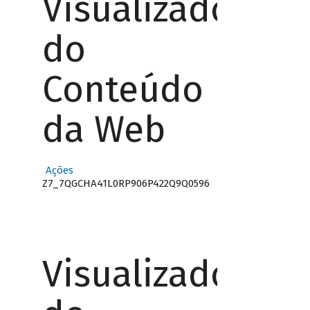
Visualizador
do
Conteúdo
da Web
Ações
Z7_7QGCHA41L0RP906P422Q9Q0596
Visualizador