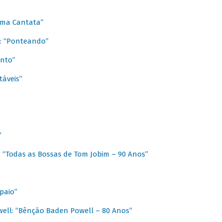
 Uma Cantata”
l: “Ponteando”
ento”
táveis”
”
: “Todas as Bossas de Tom Jobim – 90 Anos”
paio”
ell: “Bênção Baden Powell – 80 Anos”