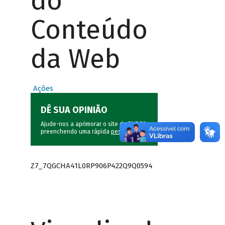
do
Conteúdo
da Web
Ações
DÊ SUA OPINIÃO
Ajude-nos a aprimorar o site do BNDES
preenchendo uma rápida
pesquisa
.
Z7_7QGCHA41L0RP906P422Q9Q0594