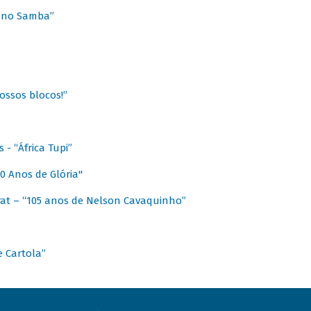
a no Samba”
ossos blocos!”
- “África Tupi”
0 Anos de Glória"
at – “105 anos de Nelson Cavaquinho”
e Cartola”