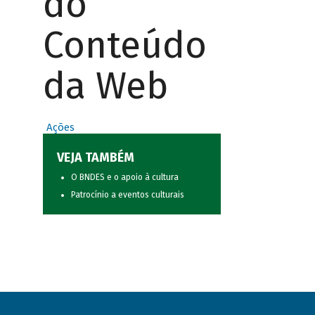
do
Conteúdo
da Web
Ações
VEJA TAMBÉM
O BNDES e o apoio à cultura
Patrocínio a eventos culturais