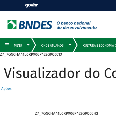
Z7_7QGCHA41L0RP906P422Q9Q0513
Visualizador do 
Ações
Z7_7QGCHA41L0RP906P422Q9Q05H2