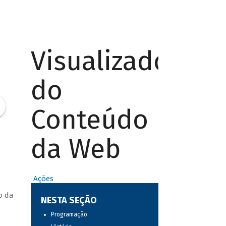
Visualizador
do
Conteúdo
da Web
Ações
o da
NESTA SEÇÃO
Programação