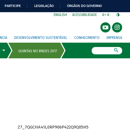
PARTICIPE
LEGISLAÇÃO
ÓRGÃOS DO GOVERNO
⁣
ENGLISH
ACESSIBILIDADE
A+
A-
NCIA
DESENVOLVIMENTO SUSTENTÁVEL
CONHECIMENTO
IMPRENSA
Busca
Z7_7QGCHA41L0RP906P422Q9Q05H5