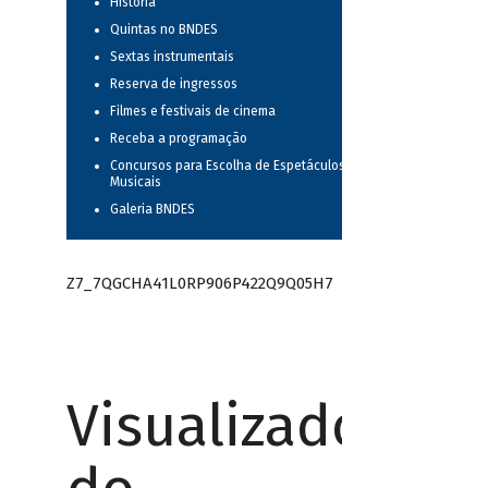
História
Quintas no BNDES
Sextas instrumentais
Reserva de ingressos
Filmes e festivais de cinema
Receba a programação
Concursos para Escolha de Espetáculos
Musicais
Galeria BNDES
Z7_7QGCHA41L0RP906P422Q9Q05H7
Visualizador