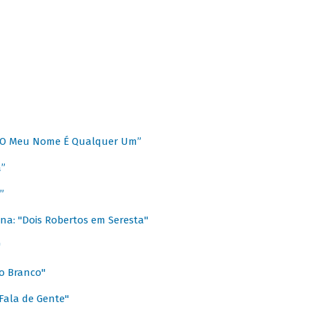
 “O Meu Nome É Qualquer Um”
a”
”
na: "Dois Robertos em Seresta"
"
o Branco"
 Fala de Gente"