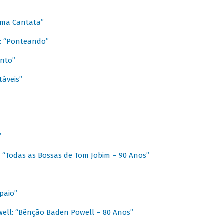
 Uma Cantata”
l: “Ponteando”
ento”
táveis”
”
: “Todas as Bossas de Tom Jobim – 90 Anos”
paio”
ell: “Bênção Baden Powell – 80 Anos”