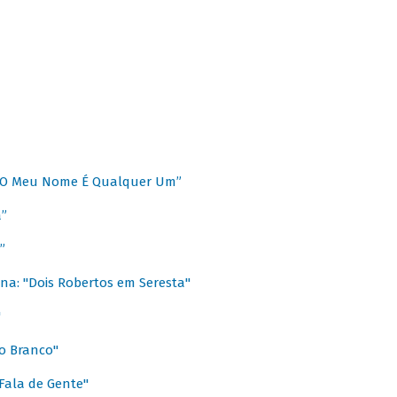
 “O Meu Nome É Qualquer Um”
a”
”
na: "Dois Robertos em Seresta"
"
o Branco"
 Fala de Gente"