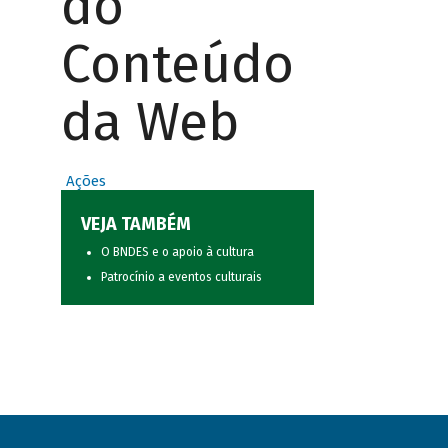
do
Conteúdo
da Web
Ações
VEJA TAMBÉM
O BNDES e o apoio à cultura
Patrocínio a eventos culturais