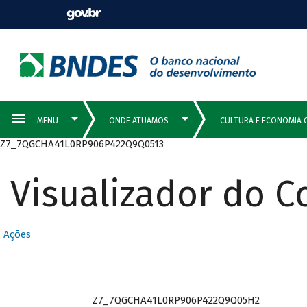
Z7_7QGCHA41L0RP906P422Q9Q0513
Visualizador do 
Ações
Z7_7QGCHA41L0RP906P422Q9Q05H2