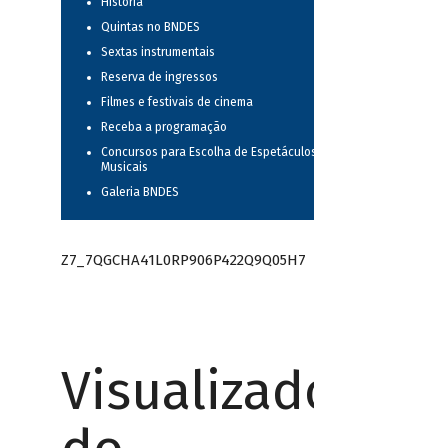
História
Quintas no BNDES
Sextas instrumentais
Reserva de ingressos
Filmes e festivais de cinema
Receba a programação
Concursos para Escolha de Espetáculos
Musicais
Galeria BNDES
Z7_7QGCHA41L0RP906P422Q9Q05H7
Visualizador