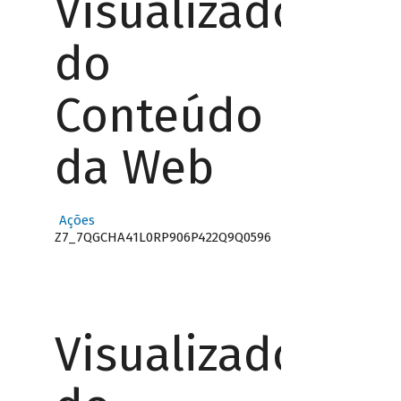
Visualizador
do
Conteúdo
da Web
Ações
Z7_7QGCHA41L0RP906P422Q9Q0596
Visualizador