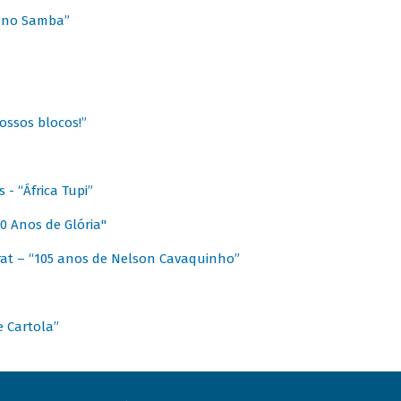
a no Samba”
ossos blocos!”
- “África Tupi”
0 Anos de Glória"
at – “105 anos de Nelson Cavaquinho”
e Cartola”