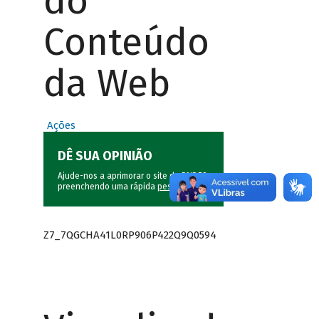
do
Conteúdo
da Web
Ações
DÊ SUA OPINIÃO
Ajude-nos a aprimorar o site do BNDES
preenchendo uma rápida
pesquisa
.
Z7_7QGCHA41L0RP906P422Q9Q0594