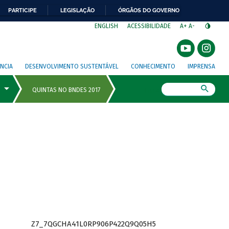
PARTICIPE
LEGISLAÇÃO
ÓRGÃOS DO GOVERNO
⁣
ENGLISH
ACESSIBILIDADE
A+
A-
NCIA
DESENVOLVIMENTO SUSTENTÁVEL
CONHECIMENTO
IMPRENSA
Busca
Z7_7QGCHA41L0RP906P422Q9Q05H5