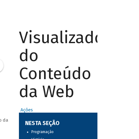
Visualizador
do
Conteúdo
da Web
Ações
o da
NESTA SEÇÃO
Programação