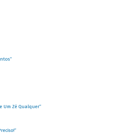
antos”
 de Um Zé Qualquer”
reciso!”