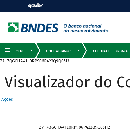
Z7_7QGCHA41L0RP906P422Q9Q0513
Visualizador do 
Ações
Z7_7QGCHA41L0RP906P422Q9Q05H2