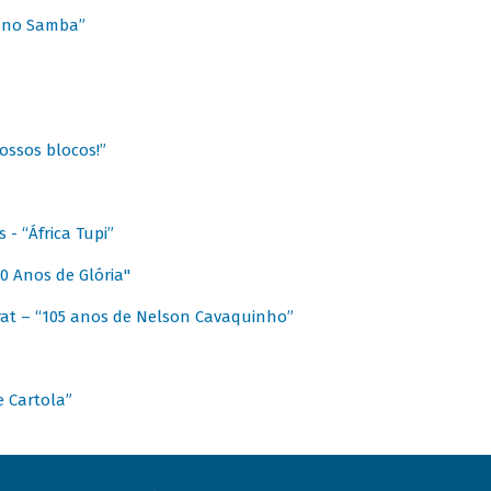
a no Samba”
ossos blocos!”
- “África Tupi”
0 Anos de Glória"
at – “105 anos de Nelson Cavaquinho”
e Cartola”