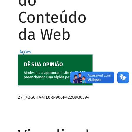
do
Conteúdo
da Web
Ações
DÊ SUA OPINIÃO
Ajude-nos a aprimorar o site do BNDES
preenchendo uma rápida
pesquisa
.
Z7_7QGCHA41L0RP906P422Q9Q0594