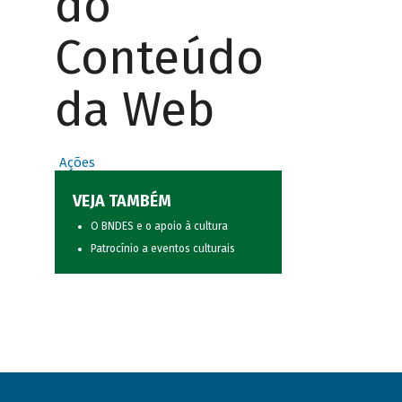
do
Conteúdo
da Web
Ações
VEJA TAMBÉM
O BNDES e o apoio à cultura
Patrocínio a eventos culturais