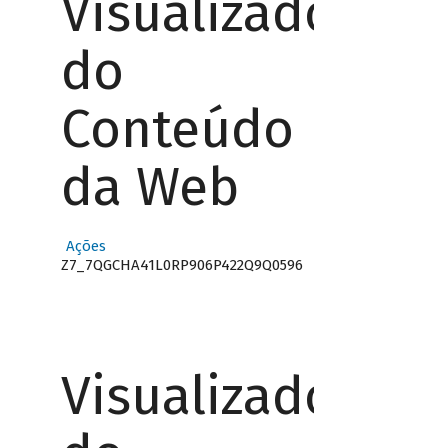
Visualizador
do
Conteúdo
da Web
Ações
Z7_7QGCHA41L0RP906P422Q9Q0596
Visualizador