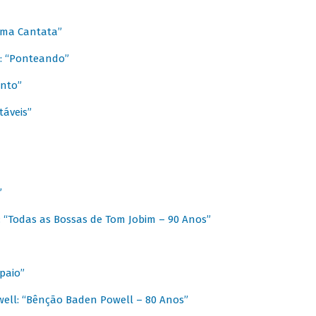
 Uma Cantata”
l: “Ponteando”
ento”
táveis”
”
: “Todas as Bossas de Tom Jobim – 90 Anos”
paio”
ell: “Bênção Baden Powell – 80 Anos”