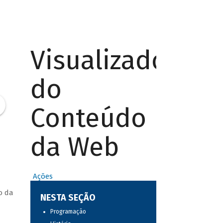
Visualizador
do
Conteúdo
da Web
Ações
o da
NESTA SEÇÃO
Programação