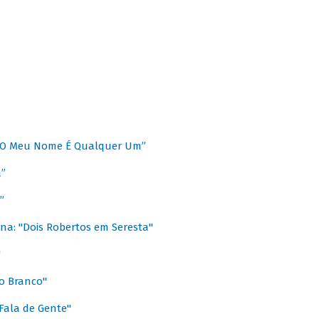
 “O Meu Nome É Qualquer Um”
a”
”
na: "Dois Robertos em Seresta"
"
o Branco"
 Fala de Gente"