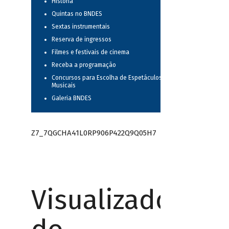
História
Quintas no BNDES
Sextas instrumentais
Reserva de ingressos
Filmes e festivais de cinema
Receba a programação
Concursos para Escolha de Espetáculos
Musicais
Galeria BNDES
Z7_7QGCHA41L0RP906P422Q9Q05H7
Visualizador