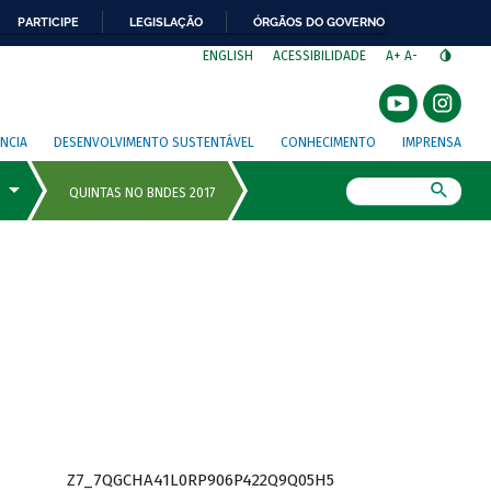
PARTICIPE
LEGISLAÇÃO
ÓRGÃOS DO GOVERNO
⁣
ENGLISH
ACESSIBILIDADE
A+
A-
NCIA
DESENVOLVIMENTO SUSTENTÁVEL
CONHECIMENTO
IMPRENSA
Busca
Z7_7QGCHA41L0RP906P422Q9Q05H5