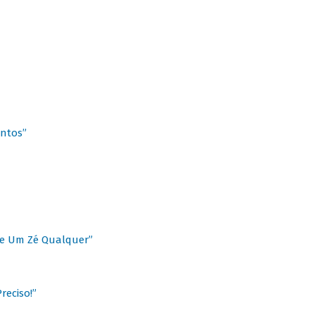
antos”
 de Um Zé Qualquer”
reciso!”