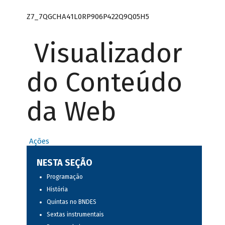
Z7_7QGCHA41L0RP906P422Q9Q05H5
Visualizador
do Conteúdo
da Web
Ações
NESTA SEÇÃO
Programação
História
Quintas no BNDES
Sextas instrumentais