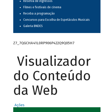
Reserva de ingressos
Filmes e festivais de cinema
Receba a programação
Concursos para Escolha de Espetáculos Musicais
Galeria BNDES
Z7_7QGCHA41L0RP906P422Q9Q05H7
Visualizador
do Conteúdo
da Web
Ações