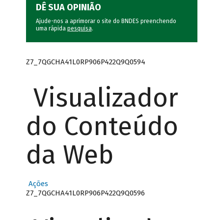
DÊ SUA OPINIÃO
Ajude-nos a aprimorar o site do BNDES preenchendo
uma rápida
pesquisa
.
Z7_7QGCHA41L0RP906P422Q9Q0594
Visualizador
do Conteúdo
da Web
Ações
Z7_7QGCHA41L0RP906P422Q9Q0596