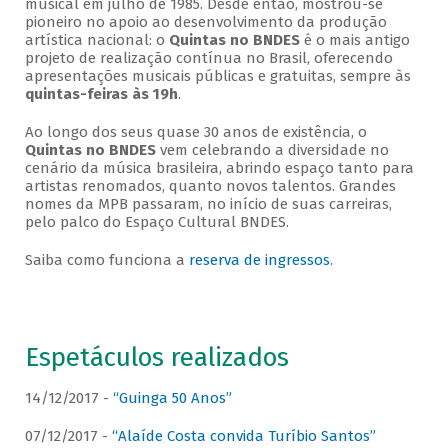
musical em julho de 1985. Desde então, mostrou-se
pioneiro no apoio ao desenvolvimento da produção
artística nacional: o
Quintas no BNDES
é o mais antigo
projeto de realização contínua no Brasil, oferecendo
apresentações musicais públicas e gratuitas, sempre às
quintas-feiras às 19h
.
Ao longo dos seus quase 30 anos de existência, o
Quintas no BNDES
vem celebrando a diversidade no
cenário da música brasileira, abrindo espaço tanto para
artistas renomados, quanto novos talentos. Grandes
nomes da MPB passaram, no início de suas carreiras,
pelo palco do Espaço Cultural BNDES.
Saiba como funciona a
reserva de ingressos
.
Espetáculos realizados
14/12/2017 -
“Guinga 50 Anos”
07/12/2017 -
“Alaíde Costa convida Turíbio Santos”