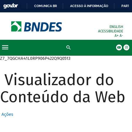
COMUNICA BR
ACESSO À INFORMAÇÃO
PARTI
ENGLISH
ACESSIBILIDADE
A+
A-
Busca
Z7_7QGCHA41L0RP906P422Q9Q0513
Visualizador do
Conteúdo da Web
Ações