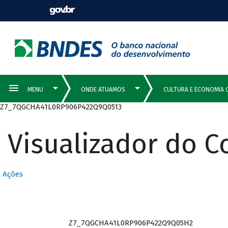
Z7_7QGCHA41L0RP906P422Q9Q0513
Visualizador do 
Ações
Z7_7QGCHA41L0RP906P422Q9Q05H2