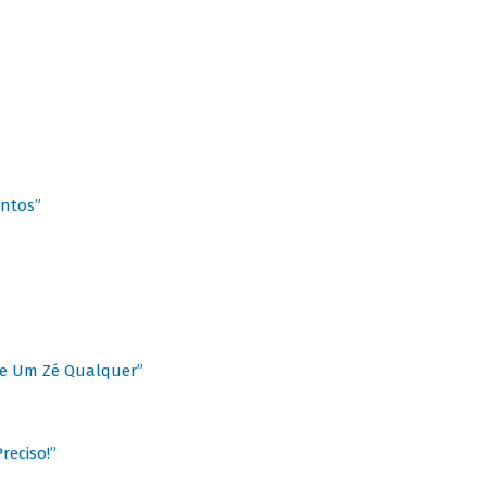
antos”
 de Um Zé Qualquer”
reciso!”