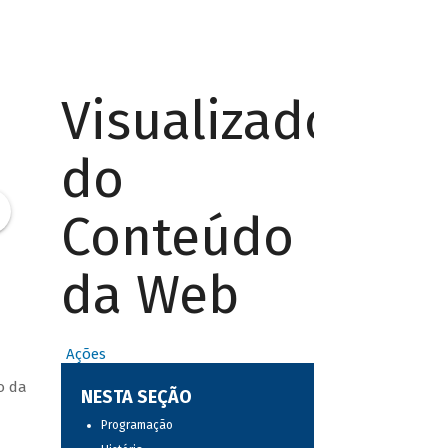
Visualizador
do
Conteúdo
da Web
Ações
o da
NESTA SEÇÃO
Programação