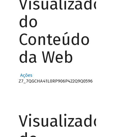
Visualizador
do
Conteúdo
da Web
Ações
Z7_7QGCHA41L0RP906P422Q9Q0596
Visualizador