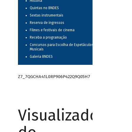
História
Quintas no BNDES
Sextas instrumentais
Reserva de ingressos
Filmes e festivais de cinema
Receba a programação
Concursos para Escolha de Espetáculos
Musicais
Galeria BNDES
Z7_7QGCHA41L0RP906P422Q9Q05H7
Visualizador