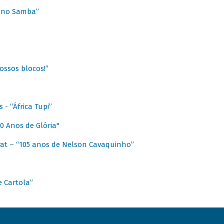
a no Samba”
ossos blocos!”
- “África Tupi”
0 Anos de Glória"
at – “105 anos de Nelson Cavaquinho”
e Cartola”