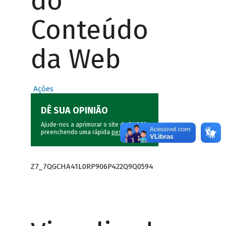
do
Conteúdo
da Web
Ações
DÊ SUA OPINIÃO
Ajude-nos a aprimorar o site do BNDES
preenchendo uma rápida
pesquisa
.
Z7_7QGCHA41L0RP906P422Q9Q0594