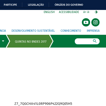
PARTICIPE
LEGISLAÇÃO
ÓRGÃOS DO GOVERNO
⁣
ENGLISH
ACESSIBILIDADE
A+
A-
NCIA
DESENVOLVIMENTO SUSTENTÁVEL
CONHECIMENTO
IMPRENSA
Busca
Z7_7QGCHA41L0RP906P422Q9Q05H5