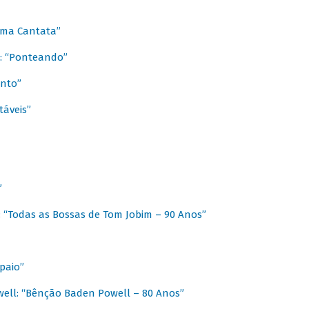
 Uma Cantata”
l: “Ponteando”
ento”
táveis”
”
: “Todas as Bossas de Tom Jobim – 90 Anos”
paio”
ell: “Bênção Baden Powell – 80 Anos”