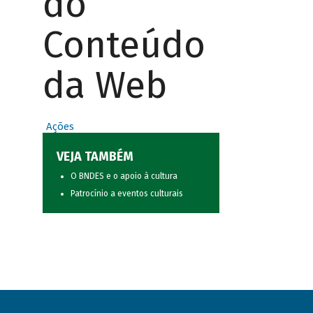
do
Conteúdo
da Web
Ações
VEJA TAMBÉM
O BNDES e o apoio à cultura
Patrocínio a eventos culturais