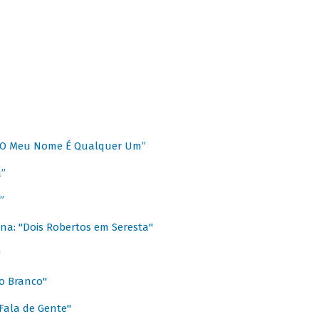
 “O Meu Nome É Qualquer Um”
a”
”
na: "Dois Robertos em Seresta"
"
o Branco"
 Fala de Gente"