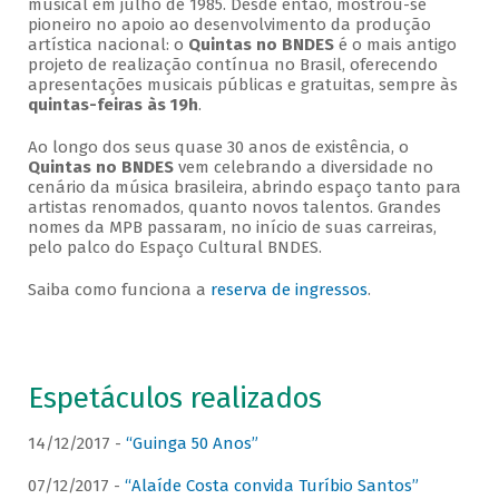
musical em julho de 1985. Desde então, mostrou-se
pioneiro no apoio ao desenvolvimento da produção
artística nacional: o
Quintas no BNDES
é o mais antigo
projeto de realização contínua no Brasil, oferecendo
apresentações musicais públicas e gratuitas, sempre às
quintas-feiras às 19h
.
Ao longo dos seus quase 30 anos de existência, o
Quintas no BNDES
vem celebrando a diversidade no
cenário da música brasileira, abrindo espaço tanto para
artistas renomados, quanto novos talentos. Grandes
nomes da MPB passaram, no início de suas carreiras,
pelo palco do Espaço Cultural BNDES.
Saiba como funciona a
reserva de ingressos
.
Espetáculos realizados
14/12/2017 -
“Guinga 50 Anos”
07/12/2017 -
“Alaíde Costa convida Turíbio Santos”