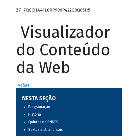
Z7_7QGCHA41L0RP906P422Q9Q05H5
Visualizador
do Conteúdo
da Web
Ações
NESTA SEÇÃO
Programação
História
Quintas no BNDES
Sextas instrumentais