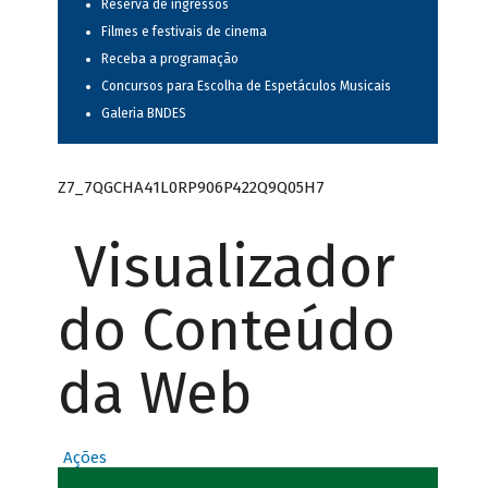
Reserva de ingressos
Filmes e festivais de cinema
Receba a programação
Concursos para Escolha de Espetáculos Musicais
Galeria BNDES
Z7_7QGCHA41L0RP906P422Q9Q05H7
Visualizador
do Conteúdo
da Web
Ações