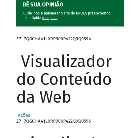
DÊ SUA OPINIÃO
Ajude-nos a aprimorar o site do BNDES preenchendo
uma rápida
pesquisa
.
Z7_7QGCHA41L0RP906P422Q9Q0594
Visualizador
do Conteúdo
da Web
Ações
Z7_7QGCHA41L0RP906P422Q9Q0596