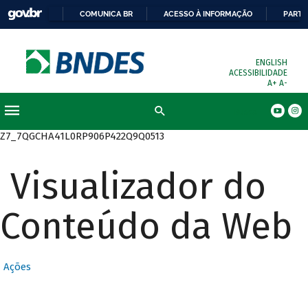
COMUNICA BR
ACESSO À INFORMAÇÃO
PARTI
ENGLISH
ACESSIBILIDADE
A+
A-
Busca
Z7_7QGCHA41L0RP906P422Q9Q0513
Visualizador do
Conteúdo da Web
Ações