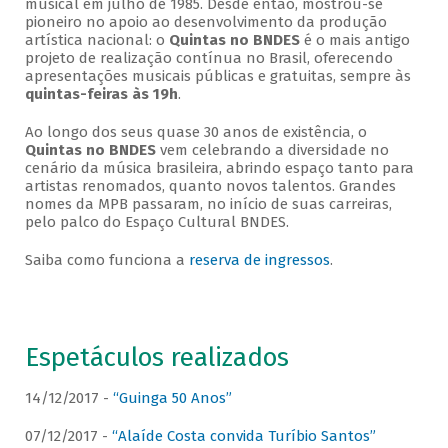
musical em julho de 1985. Desde então, mostrou-se
pioneiro no apoio ao desenvolvimento da produção
artística nacional: o
Quintas no BNDES
é o mais antigo
projeto de realização contínua no Brasil, oferecendo
apresentações musicais públicas e gratuitas, sempre às
quintas-feiras às 19h
.
Ao longo dos seus quase 30 anos de existência, o
Quintas no BNDES
vem celebrando a diversidade no
cenário da música brasileira, abrindo espaço tanto para
artistas renomados, quanto novos talentos. Grandes
nomes da MPB passaram, no início de suas carreiras,
pelo palco do Espaço Cultural BNDES.
Saiba como funciona a
reserva de ingressos
.
Espetáculos realizados
14/12/2017 -
“Guinga 50 Anos”
07/12/2017 -
“Alaíde Costa convida Turíbio Santos”