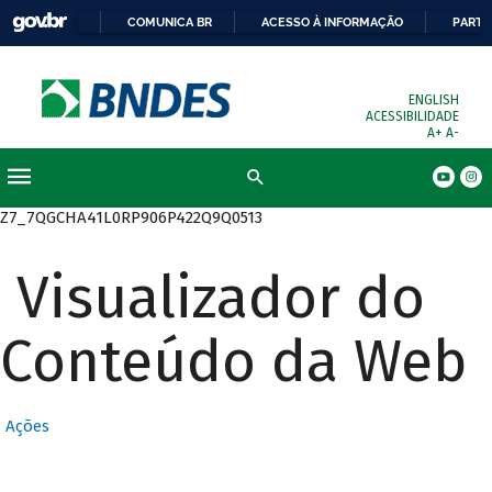
COMUNICA BR
ACESSO À INFORMAÇÃO
PARTI
ENGLISH
ACESSIBILIDADE
A+
A-
Busca
Z7_7QGCHA41L0RP906P422Q9Q0513
Visualizador do
Conteúdo da Web
Ações