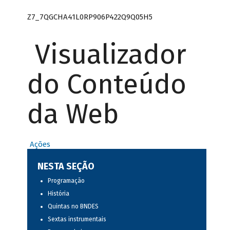
Z7_7QGCHA41L0RP906P422Q9Q05H5
Visualizador
do Conteúdo
da Web
Ações
NESTA SEÇÃO
Programação
História
Quintas no BNDES
Sextas instrumentais