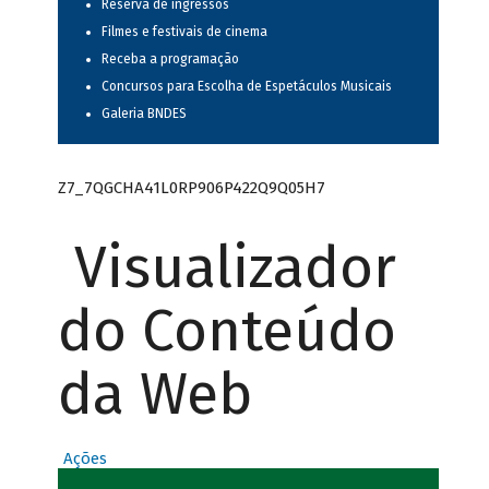
Reserva de ingressos
Filmes e festivais de cinema
Receba a programação
Concursos para Escolha de Espetáculos Musicais
Galeria BNDES
Z7_7QGCHA41L0RP906P422Q9Q05H7
Visualizador
do Conteúdo
da Web
Ações