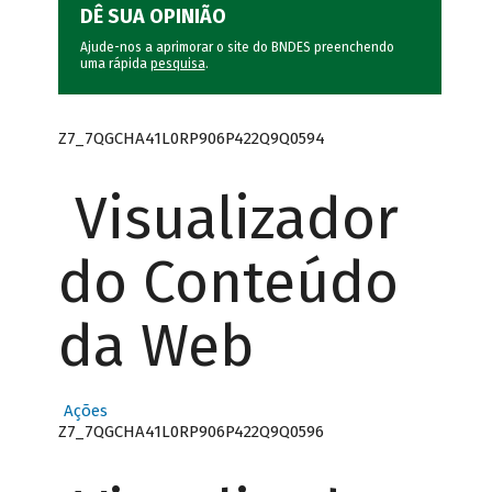
DÊ SUA OPINIÃO
Ajude-nos a aprimorar o site do BNDES preenchendo
uma rápida
pesquisa
.
Z7_7QGCHA41L0RP906P422Q9Q0594
Visualizador
do Conteúdo
da Web
Ações
Z7_7QGCHA41L0RP906P422Q9Q0596