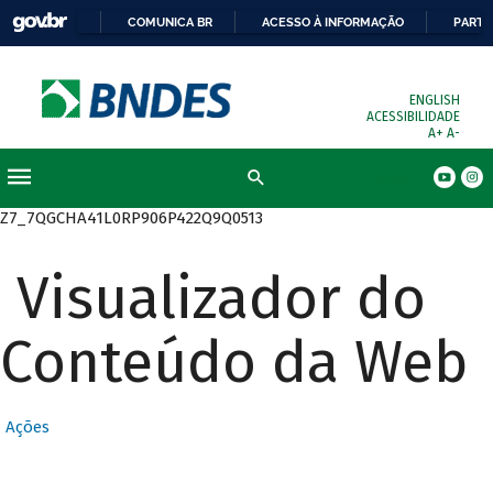
COMUNICA BR
ACESSO À INFORMAÇÃO
PARTI
ENGLISH
ACESSIBILIDADE
A+
A-
Busca
Z7_7QGCHA41L0RP906P422Q9Q0513
Visualizador do
Conteúdo da Web
Ações