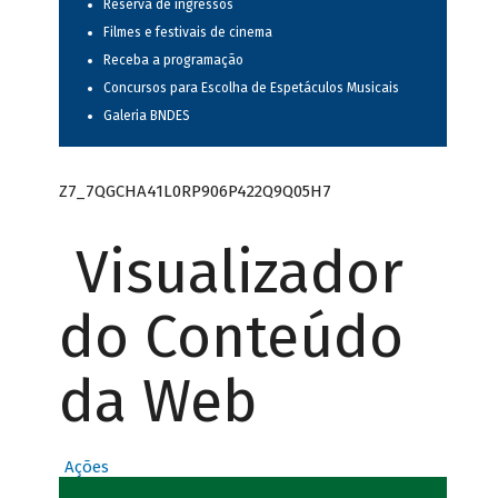
Reserva de ingressos
Filmes e festivais de cinema
Receba a programação
Concursos para Escolha de Espetáculos Musicais
Galeria BNDES
Z7_7QGCHA41L0RP906P422Q9Q05H7
Visualizador
do Conteúdo
da Web
Ações