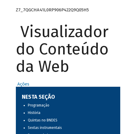
Z7_7QGCHA41L0RP906P422Q9Q05H5
Visualizador
do Conteúdo
da Web
Ações
NESTA SEÇÃO
Programação
História
Quintas no BNDES
Sextas instrumentais