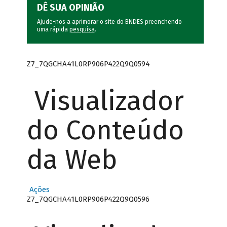
DÊ SUA OPINIÃO
Ajude-nos a aprimorar o site do BNDES preenchendo
uma rápida
pesquisa
.
Z7_7QGCHA41L0RP906P422Q9Q0594
Visualizador
do Conteúdo
da Web
Ações
Z7_7QGCHA41L0RP906P422Q9Q0596