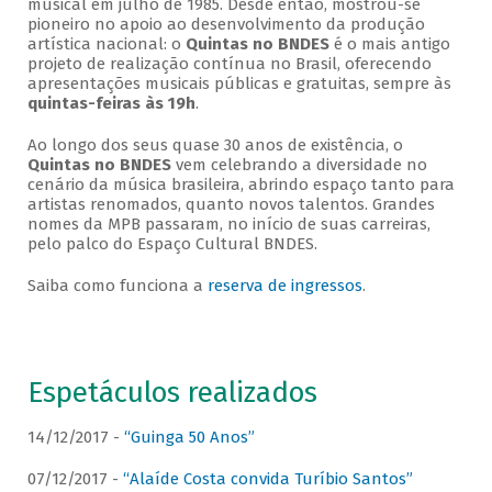
musical em julho de 1985. Desde então, mostrou-se
pioneiro no apoio ao desenvolvimento da produção
artística nacional: o
Quintas no BNDES
é o mais antigo
projeto de realização contínua no Brasil, oferecendo
apresentações musicais públicas e gratuitas, sempre às
quintas-feiras às 19h
.
Ao longo dos seus quase 30 anos de existência, o
Quintas no BNDES
vem celebrando a diversidade no
cenário da música brasileira, abrindo espaço tanto para
artistas renomados, quanto novos talentos. Grandes
nomes da MPB passaram, no início de suas carreiras,
pelo palco do Espaço Cultural BNDES.
Saiba como funciona a
reserva de ingressos
.
Espetáculos realizados
14/12/2017 -
“Guinga 50 Anos”
07/12/2017 -
“Alaíde Costa convida Turíbio Santos”