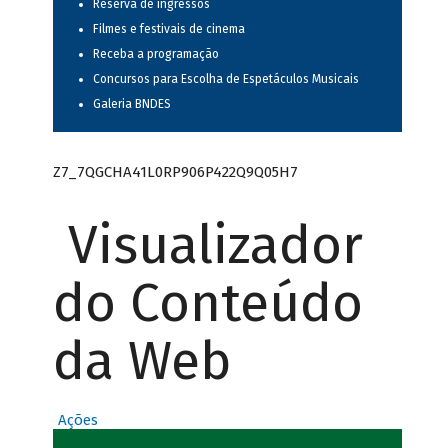
Reserva de ingressos
Filmes e festivais de cinema
Receba a programação
Concursos para Escolha de Espetáculos Musicais
Galeria BNDES
Z7_7QGCHA41L0RP906P422Q9Q05H7
Visualizador
do Conteúdo
da Web
Ações