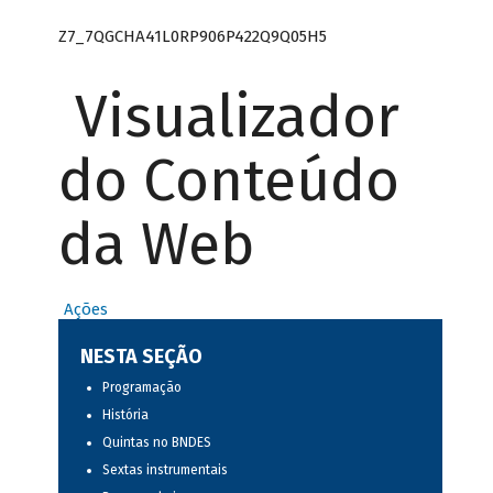
Z7_7QGCHA41L0RP906P422Q9Q05H5
Visualizador
do Conteúdo
da Web
Ações
NESTA SEÇÃO
Programação
História
Quintas no BNDES
Sextas instrumentais