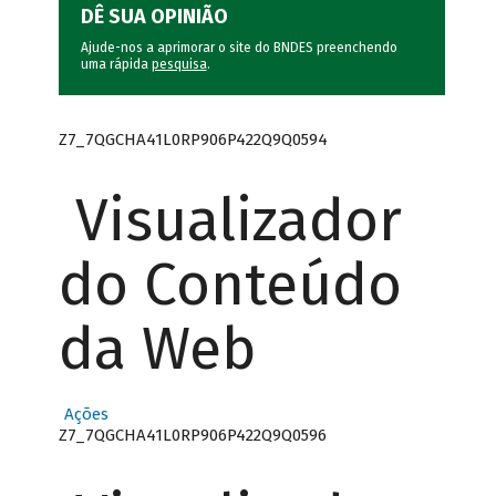
DÊ SUA OPINIÃO
Ajude-nos a aprimorar o site do BNDES preenchendo
uma rápida
pesquisa
.
Z7_7QGCHA41L0RP906P422Q9Q0594
Visualizador
do Conteúdo
da Web
Ações
Z7_7QGCHA41L0RP906P422Q9Q0596