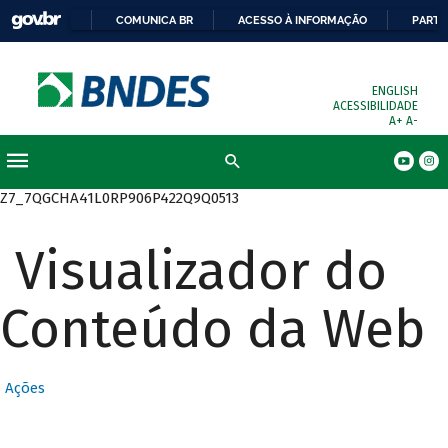
COMUNICA BR
ACESSO À INFORMAÇÃO
PARTI
ENGLISH
ACESSIBILIDADE
A+
A-
Busca
Z7_7QGCHA41L0RP906P422Q9Q0513
Visualizador do
Conteúdo da Web
Ações