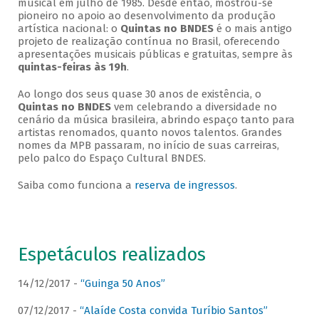
musical em julho de 1985. Desde então, mostrou-se
pioneiro no apoio ao desenvolvimento da produção
artística nacional: o
Quintas no BNDES
é o mais antigo
projeto de realização contínua no Brasil, oferecendo
apresentações musicais públicas e gratuitas, sempre às
quintas-feiras às 19h
.
Ao longo dos seus quase 30 anos de existência, o
Quintas no BNDES
vem celebrando a diversidade no
cenário da música brasileira, abrindo espaço tanto para
artistas renomados, quanto novos talentos. Grandes
nomes da MPB passaram, no início de suas carreiras,
pelo palco do Espaço Cultural BNDES.
Saiba como funciona a
reserva de ingressos
.
Espetáculos realizados
14/12/2017 -
“Guinga 50 Anos”
07/12/2017 -
“Alaíde Costa convida Turíbio Santos”