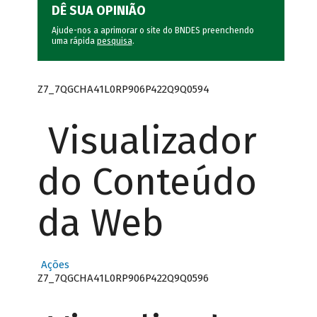
DÊ SUA OPINIÃO
Ajude-nos a aprimorar o site do BNDES preenchendo
uma rápida
pesquisa
.
Z7_7QGCHA41L0RP906P422Q9Q0594
Visualizador
do Conteúdo
da Web
Ações
Z7_7QGCHA41L0RP906P422Q9Q0596