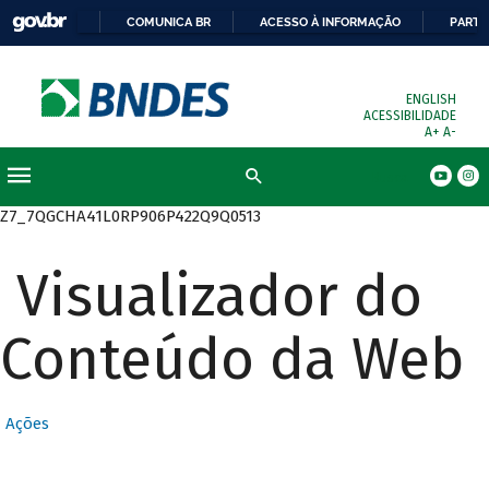
COMUNICA BR
ACESSO À INFORMAÇÃO
PARTI
ENGLISH
ACESSIBILIDADE
A+
A-
Busca
Z7_7QGCHA41L0RP906P422Q9Q0513
Visualizador do
Conteúdo da Web
Ações