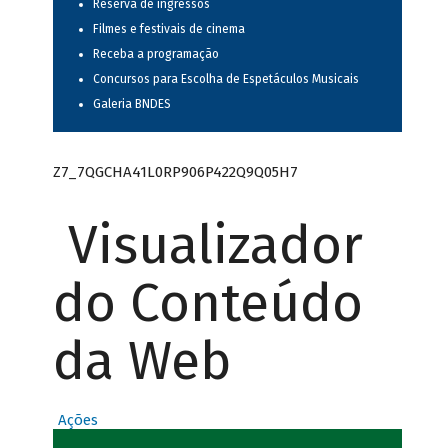
Reserva de ingressos
Filmes e festivais de cinema
Receba a programação
Concursos para Escolha de Espetáculos Musicais
Galeria BNDES
Z7_7QGCHA41L0RP906P422Q9Q05H7
Visualizador
do Conteúdo
da Web
Ações