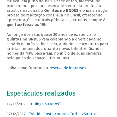
musical em julho de 1985. Desde então, mostrou-se
pioneiro no apoio ao desenvolvimento da produção
artística nacional: o
Quintas no BNDES
é o mais antigo
projeto de realização contínua no Brasil, oferecendo
apresentações musicais públicas e gratuitas, sempre às
quintas-feiras às 19h
.
Ao longo dos seus quase 30 anos de existência, o
Quintas no BNDES
vem celebrando a diversidade no
cenário da música brasileira, abrindo espaço tanto para
artistas renomados, quanto novos talentos. Grandes
nomes da MPB passaram, no início de suas carreiras,
pelo palco do Espaço Cultural BNDES.
Saiba como funciona a
reserva de ingressos
.
Espetáculos realizados
14/12/2017 -
“Guinga 50 Anos”
07/12/2017 -
“Alaíde Costa convida Turíbio Santos”