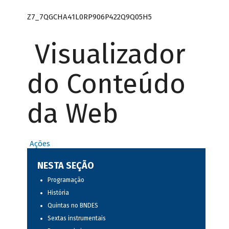
Z7_7QGCHA41L0RP906P422Q9Q05H5
Visualizador
do Conteúdo
da Web
Ações
NESTA SEÇÃO
Programação
História
Quintas no BNDES
Sextas instrumentais