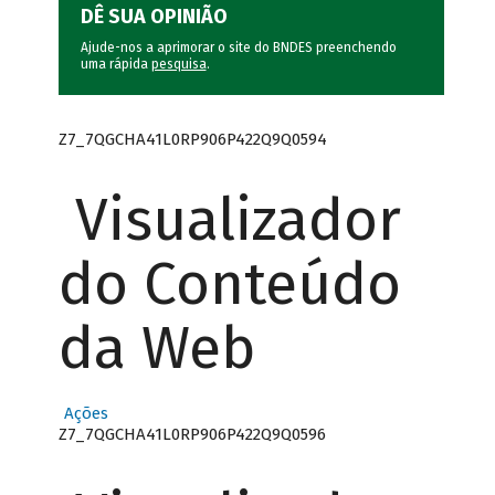
DÊ SUA OPINIÃO
Ajude-nos a aprimorar o site do BNDES preenchendo
uma rápida
pesquisa
.
Z7_7QGCHA41L0RP906P422Q9Q0594
Visualizador
do Conteúdo
da Web
Ações
Z7_7QGCHA41L0RP906P422Q9Q0596