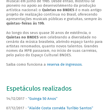
musical em julho de 1985. Desde então, mostrou-se
pioneiro no apoio ao desenvolvimento da produção
artística nacional: o
Quintas no BNDES
é o mais antigo
projeto de realização contínua no Brasil, oferecendo
apresentações musicais públicas e gratuitas, sempre às
quintas-feiras às 19h
.
Ao longo dos seus quase 30 anos de existência, o
Quintas no BNDES
vem celebrando a diversidade no
cenário da música brasileira, abrindo espaço tanto para
artistas renomados, quanto novos talentos. Grandes
nomes da MPB passaram, no início de suas carreiras,
pelo palco do Espaço Cultural BNDES.
Saiba como funciona a
reserva de ingressos
.
Espetáculos realizados
14/12/2017 -
“Guinga 50 Anos”
07/12/2017 -
“Alaíde Costa convida Turíbio Santos”