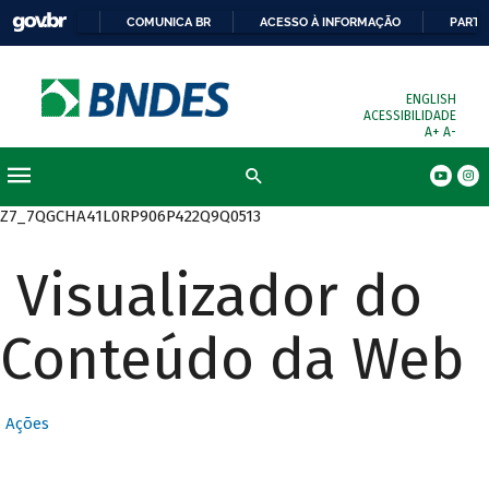
COMUNICA BR
ACESSO À INFORMAÇÃO
PARTI
ENGLISH
ACESSIBILIDADE
A+
A-
Busca
Z7_7QGCHA41L0RP906P422Q9Q0513
Visualizador do
Conteúdo da Web
Ações