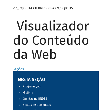
Z7_7QGCHA41L0RP906P422Q9Q05H5
Visualizador
do Conteúdo
da Web
Ações
NESTA SEÇÃO
Programação
História
Quintas no BNDES
Sextas instrumentais