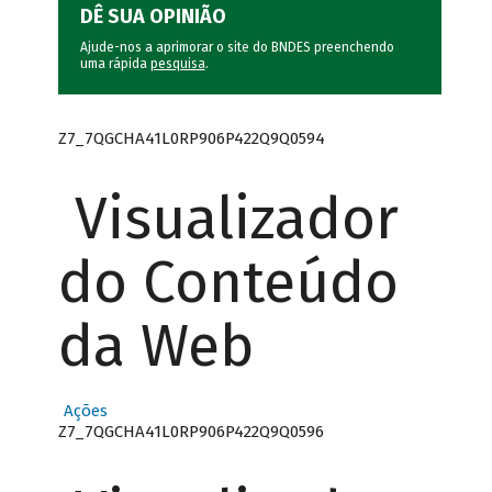
DÊ SUA OPINIÃO
Ajude-nos a aprimorar o site do BNDES preenchendo
uma rápida
pesquisa
.
Z7_7QGCHA41L0RP906P422Q9Q0594
Visualizador
do Conteúdo
da Web
Ações
Z7_7QGCHA41L0RP906P422Q9Q0596