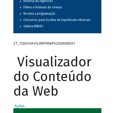
Reserva de ingressos
Filmes e festivais de cinema
Receba a programação
Concursos para Escolha de Espetáculos Musicais
Galeria BNDES
Z7_7QGCHA41L0RP906P422Q9Q05H7
Visualizador
do Conteúdo
da Web
Ações