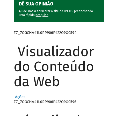
DÊ SUA OPINIÃO
Ajude-nos a aprimorar o site do BNDES preenchendo
uma rápida
pesquisa
.
Z7_7QGCHA41L0RP906P422Q9Q0594
Visualizador
do Conteúdo
da Web
Ações
Z7_7QGCHA41L0RP906P422Q9Q0596