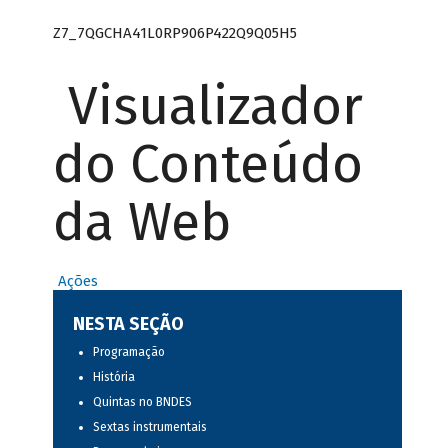
Z7_7QGCHA41L0RP906P422Q9Q05H5
Visualizador
do Conteúdo
da Web
Ações
NESTA SEÇÃO
Programação
História
Quintas no BNDES
Sextas instrumentais