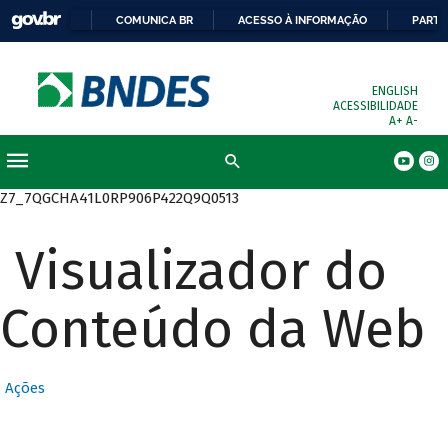
COMUNICA BR
ACESSO À INFORMAÇÃO
PARTI
ENGLISH
ACESSIBILIDADE
A+
A-
Busca
Z7_7QGCHA41L0RP906P422Q9Q0513
Visualizador do
Conteúdo da Web
Ações