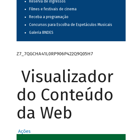
Reserva de ingressos
Filmes e festivais de cinema
Receba a programação
Concursos para Escolha de Espetáculos Musicais
Galeria BNDES
Z7_7QGCHA41L0RP906P422Q9Q05H7
Visualizador
do Conteúdo
da Web
Ações