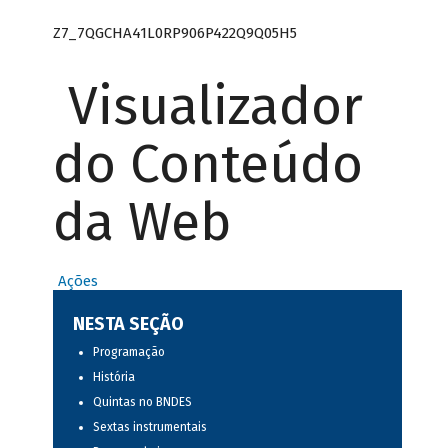
Z7_7QGCHA41L0RP906P422Q9Q05H5
Visualizador
do Conteúdo
da Web
Ações
NESTA SEÇÃO
Programação
História
Quintas no BNDES
Sextas instrumentais