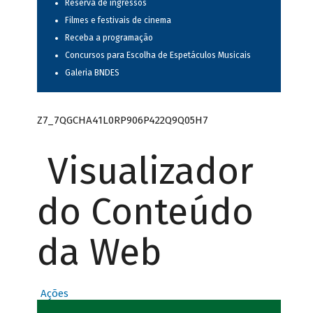
Reserva de ingressos
Filmes e festivais de cinema
Receba a programação
Concursos para Escolha de Espetáculos Musicais
Galeria BNDES
Z7_7QGCHA41L0RP906P422Q9Q05H7
Visualizador
do Conteúdo
da Web
Ações