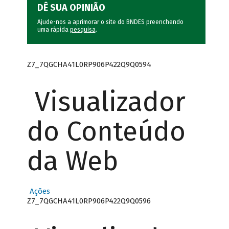
DÊ SUA OPINIÃO
Ajude-nos a aprimorar o site do BNDES preenchendo
uma rápida
pesquisa
.
Z7_7QGCHA41L0RP906P422Q9Q0594
Visualizador
do Conteúdo
da Web
Ações
Z7_7QGCHA41L0RP906P422Q9Q0596