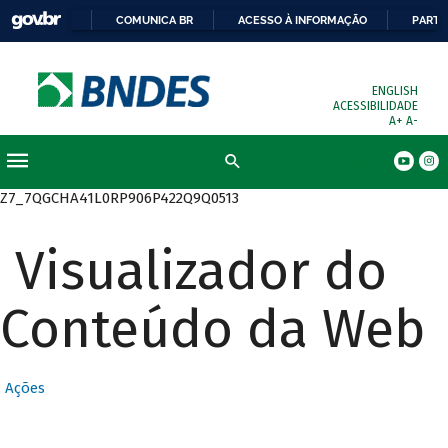
COMUNICA BR
ACESSO À INFORMAÇÃO
PARTI
ENGLISH
ACESSIBILIDADE
A+
A-
Busca
Z7_7QGCHA41L0RP906P422Q9Q0513
Visualizador do
Conteúdo da Web
Ações