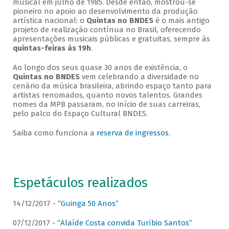
musical em julho de 1985. Desde então, mostrou-se
pioneiro no apoio ao desenvolvimento da produção
artística nacional: o
Quintas no BNDES
é o mais antigo
projeto de realização contínua no Brasil, oferecendo
apresentações musicais públicas e gratuitas, sempre às
quintas-feiras às 19h
.
Ao longo dos seus quase 30 anos de existência, o
Quintas no BNDES
vem celebrando a diversidade no
cenário da música brasileira, abrindo espaço tanto para
artistas renomados, quanto novos talentos. Grandes
nomes da MPB passaram, no início de suas carreiras,
pelo palco do Espaço Cultural BNDES.
Saiba como funciona a
reserva de ingressos
.
Espetáculos realizados
14/12/2017 -
“Guinga 50 Anos”
07/12/2017 -
“Alaíde Costa convida Turíbio Santos”